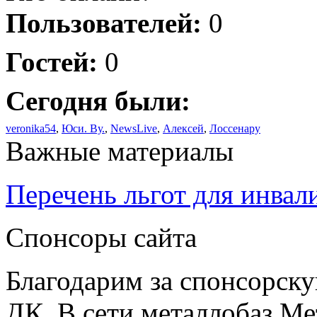
Пользователей:
0
Гостей:
0
Сегодня были:
veronika54
,
Юси. Ву.
,
NewsLive
,
Алексей
,
Лоссенару
Важные материалы
Перечень льгот для инвал
Спонсоры сайта
Благодарим за спонсорс
ДК. В сети металлобаз Ме