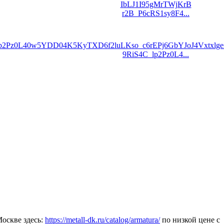
r2B_P6cRS1sy8F4...
9RiS4C_lp2Pz0L4...
оскве здесь:
https://metall-dk.ru/catalog/armatura/
по низкой цене с