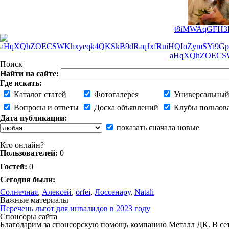
t8iMWAqGFH3Rn
aHqXQhZOECSW
Поиск
Найти на сайте:
Где искать:
Каталог статей
Фотогалерея
Универсальный
Вопросы и ответы
Доска объявлений
Клубы пользов
Дата публикации:
показать сначала новые
Кто онлайн?
Пользователей:
0
Гостей:
0
Сегодня были:
Солнечная
,
Алексей
,
orfei
,
Лоссенару
,
Natali
Важные материалы
Перечень льгот для инвалидов в 2023 году
Спонсоры сайта
Благодарим за спонсорскую помощь компанию Металл ДК. В сети