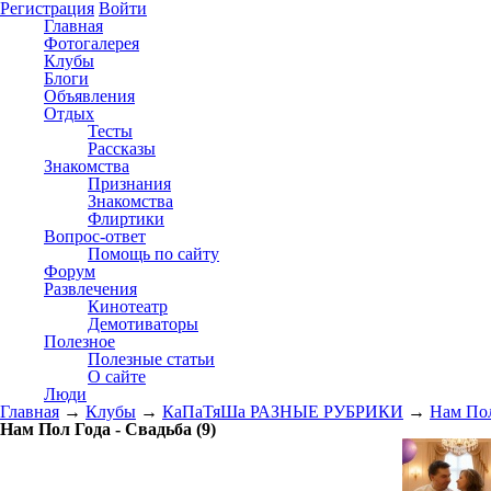
Регистрация
Войти
Главная
Фотогалерея
Клубы
Блоги
Объявления
Отдых
Тесты
Рассказы
Знакомства
Признания
Знакомства
Флиртики
Вопрос-ответ
Помощь по сайту
Форум
Развлечения
Кинотеатр
Демотиваторы
Полезное
Полезные статьи
О сайте
Люди
Главная
→
Клубы
→
КаПаТяШа РАЗНЫЕ РУБРИКИ
→
Нам Пол
Нам Пол Года - Свадьба
(9)