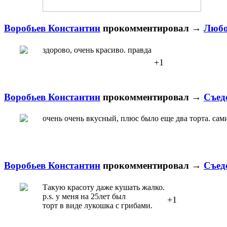
Воробьев Константин
прокомментировал
→
Любо
здорово, очень красиво. правда
+1
Воробьев Константин
прокомментировал
→
Съед
очень очень вкусный, плюс было еще два торта. сам
Воробьев Константин
прокомментировал
→
Съед
Такую красоту даже кушать жалко.
p.s. у меня на 25лет был
+1
торт в виде лукошка с грибами.