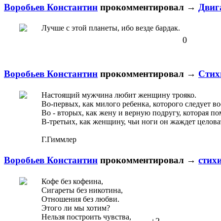
Воробьев Константин
прокомментировал
→
Двиг
Лучше с этой планеты, ибо везде бардак.
0
Воробьев Константин
прокомментировал
→
Стих
Настоящий мужчина любит женщину трояко.
Во-первых, как милого ребенка, которого следует во
Во - вторых, как жену и верную подругу, которая по
В-третьих, как женщину, чьи ноги он жаждет целова
Г.Гиммлер
Воробьев Константин
прокомментировал
→
стих
Кофе без кофеина,
Сигареты без никотина,
Отношения без любви.
Этого ли мы хотим?
Нельзя построить чувства,