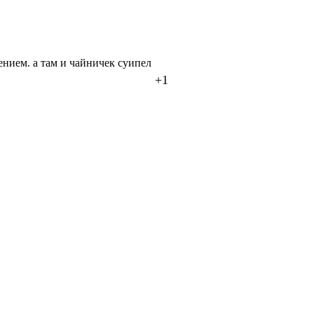
ением. а там и чайничек суипел
+1