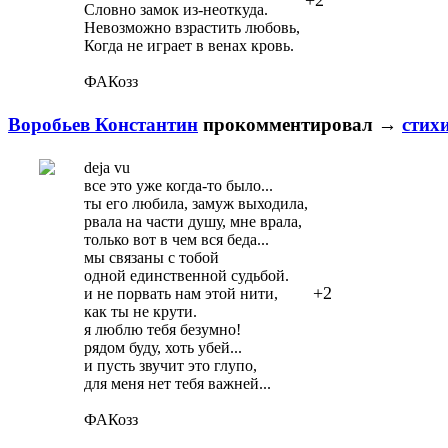
+2
Словно замок из-неоткуда.
Невозможно взрастить любовь,
Когда не играет в венах кровь.
ФАКозз
Воробьев Константин
прокомментировал
→
стих
deja vu
все это уже когда-то было...
ты его любила, замуж выходила,
рвала на части душу, мне врала,
только вот в чем вся беда...
мы связаны с тобой
одной единственной судьбой.
+2
и не порвать нам этой нити,
как ты не крути.
я люблю тебя безумно!
рядом буду, хоть убей...
и пусть звучит это глупо,
для меня нет тебя важней...
ФАКозз