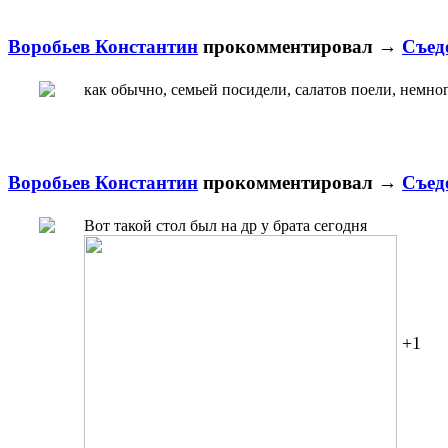
Воробьев Константин
прокомментировал
→
Съед
как обычно, семьей посидели, салатов поели, немно
Воробьев Константин
прокомментировал
→
Съед
Вот такой стол был на др у брата сегодня
+1