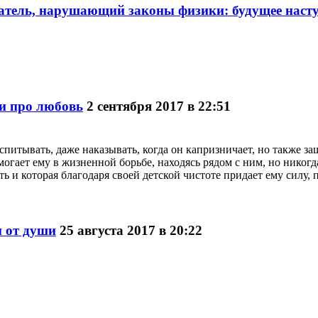
атель, нарушающий законы физики: будущее насту
и про любовь
2 сентября 2017 в 22:51
спитывать, даже наказывать, когда он капризничает, но также за
могает ему в жизненной борьбе, находясь рядом с ним, но никогд
ть и которая благодаря своей детской чистоте придает ему силу,
и от души
25 августа 2017 в 20:22