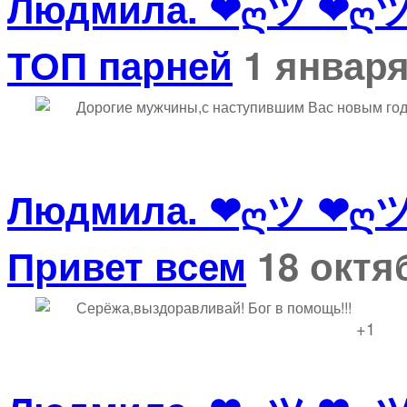
Людмила. ❤ღツ ❤ღ
ТОП парней
1 января
Дорогие мужчины,с наступившим Вас новым годо
Людмила. ❤ღツ ❤ღ
Привет всем
18 октя
Серёжа,выздоравливай! Бог в помощь!!!
+1