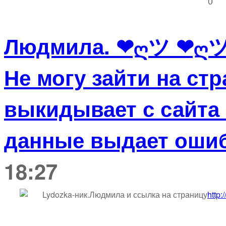
0
Людмила. ❤ღツ ❤ღ
Не могу зайти на ст
выкидывает с сайта
данные выдает ошиб
18:27
Lydozka-ник.Людмила и ссылка на страницу
http: