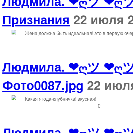
Людмила. ❤ღツ ❤ღ
Признания
22 июля 2
Жена должна быть идеальная! это в первую очер
Людмила. ❤ღツ ❤ღ
Фото0087.jpg
22 июля
Какая ягода-клубничка! вкусная!
0
Людмила. ❤ღツ ❤ღ