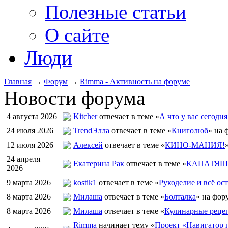
Полезные статьи
О сайте
Люди
Главная
→
Форум
→
Rimma - Активность на форуме
Новости форума
4 августа 2026
Kitcher
отвечает в теме «
А что у вас сегодня
24 июля 2026
TrendЭлла
отвечает в теме «
Книголюб
» на 
12 июля 2026
Алексей
отвечает в теме «
КИНО-МАНИЯ!
24 апреля
Екатерина Рак
отвечает в теме «
КАПАТЯШИ
2026
9 марта 2026
kostik1
отвечает в теме «
Рукоделие и всё ост
8 марта 2026
Милаша
отвечает в теме «
Болталка
» на фор
8 марта 2026
Милаша
отвечает в теме «
Кулинарные рецеп
Rimma
начинает тему «
Проект «Навигатор п