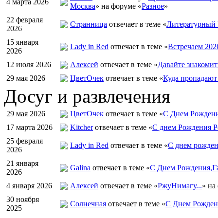
4 марта 2026
Москва
» на форуме «
Разное
»
22 февраля
Странница
отвечает в теме «
Литературный 
2026
15 января
Lady in Red
отвечает в теме «
Встречаем 202
2026
12 июля 2026
Алексей
отвечает в теме «
Давайте знакомит
29 мая 2026
ЦветOчек
отвечает в теме «
Куда пропадают
Досуг и развлечения
29 мая 2026
ЦветOчек
отвечает в теме «
С Днем Рождени
17 марта 2026
Kitcher
отвечает в теме «
С днем Рождения Р
25 февраля
Lady in Red
отвечает в теме «
С днем рожден
2026
21 января
Galina
отвечает в теме «
С Днем Рождения,Га
2026
4 января 2026
Алексей
отвечает в теме «
РжуНимагу...
» на
30 ноября
Солнечная
отвечает в теме «
С Днем Рождени
2025