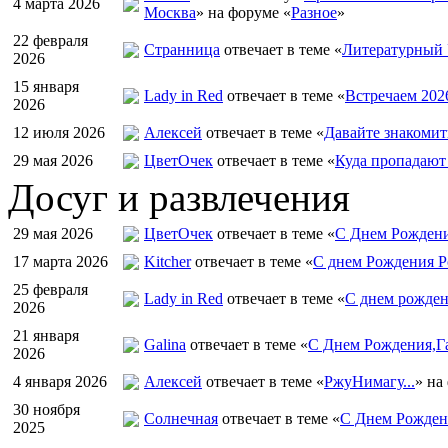
4 марта 2026
Москва
» на форуме «
Разное
»
22 февраля
Странница
отвечает в теме «
Литературный 
2026
15 января
Lady in Red
отвечает в теме «
Встречаем 202
2026
12 июля 2026
Алексей
отвечает в теме «
Давайте знакомит
29 мая 2026
ЦветOчек
отвечает в теме «
Куда пропадают
Досуг и развлечения
29 мая 2026
ЦветOчек
отвечает в теме «
С Днем Рождени
17 марта 2026
Kitcher
отвечает в теме «
С днем Рождения Р
25 февраля
Lady in Red
отвечает в теме «
С днем рожден
2026
21 января
Galina
отвечает в теме «
С Днем Рождения,Га
2026
4 января 2026
Алексей
отвечает в теме «
РжуНимагу...
» на
30 ноября
Солнечная
отвечает в теме «
С Днем Рождени
2025