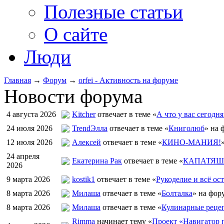
Полезные статьи
О сайте
Люди
Главная
→
Форум
→
orfei - Активность на форуме
Новости форума
4 августа 2026
Kitcher
отвечает в теме «
А что у вас сегодня
24 июля 2026
TrendЭлла
отвечает в теме «
Книголюб
» на 
12 июля 2026
Алексей
отвечает в теме «
КИНО-МАНИЯ!
24 апреля
Екатерина Рак
отвечает в теме «
КАПАТЯШИ
2026
9 марта 2026
kostik1
отвечает в теме «
Рукоделие и всё ост
8 марта 2026
Милаша
отвечает в теме «
Болталка
» на фор
8 марта 2026
Милаша
отвечает в теме «
Кулинарные рецеп
Rimma
начинает тему «
Проект «Навигатор п