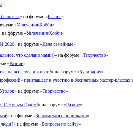
га
 было? - 2
» на форуме «
Разное
»
форуме «
Увлечения/Хобби
»
» на форуме «
Увлечения/Хобби
»
 2026
» на форуме «
Дела семейные
»
альное, что сделано нами))
» на форуме «
Творчество
»
уме «
Разное
»
ты на все случаи жизни!
» на форуме «
Кулинария
»
рофессий» приглашает к участию в бесплатных мастер-классах в
Уголок
» на форуме «
Творчество
»
6. С Новым Годом!
» на форуме «
Разное
»
ься!
» на форуме «
Знакомимся с новичками
»
 люди?
» на форуме «
Вопросы по сайту
»