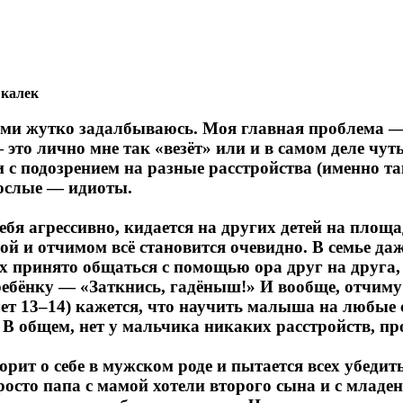
 калек
нами жутко задалбываюсь. Моя главная проблема 
 это лично мне так «везёт» или и в самом деле чут
 с подозрением на разные расстройства (именно та
ослые — идиоты.
бя агрессивно, кидается на других детей на площ
ой и отчимом всё становится очевидно. В семье даж
их принято общаться с помощью ора друг на друга,
 ребёнку — «Заткнись, гадёныш!» И вообще, отчиму
лет 13–14) кажется, что научить малыша на любые 
В общем, нет у мальчика никаких расстройств, про
ит о себе в мужском роде и пытается всех убедит
сто папа с мамой хотели второго сына и с младенч