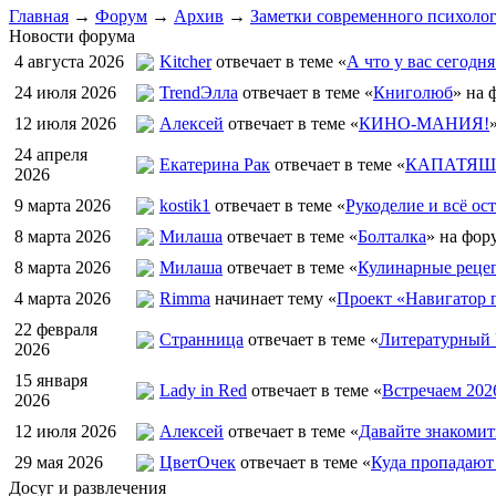
Главная
→
Форум
→
Архив
→
Заметки современного психоло
Новости форума
4 августа 2026
Kitcher
отвечает в теме «
А что у вас сегодня
24 июля 2026
TrendЭлла
отвечает в теме «
Книголюб
» на 
12 июля 2026
Алексей
отвечает в теме «
КИНО-МАНИЯ!
24 апреля
Екатерина Рак
отвечает в теме «
КАПАТЯШИ
2026
9 марта 2026
kostik1
отвечает в теме «
Рукоделие и всё ост
8 марта 2026
Милаша
отвечает в теме «
Болталка
» на фор
8 марта 2026
Милаша
отвечает в теме «
Кулинарные рецеп
4 марта 2026
Rimma
начинает тему «
Проект «Навигатор п
22 февраля
Странница
отвечает в теме «
Литературный 
2026
15 января
Lady in Red
отвечает в теме «
Встречаем 202
2026
12 июля 2026
Алексей
отвечает в теме «
Давайте знакомит
29 мая 2026
ЦветOчек
отвечает в теме «
Куда пропадают
Досуг и развлечения