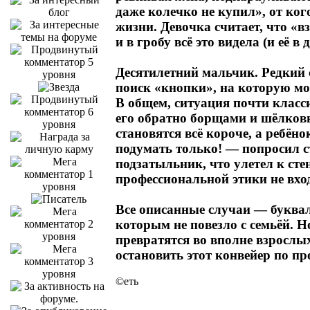
даже колечко не купил», от ког
жизни. Девочка считает, что «
и в гробу всё это видела (и её в
Десятилетний мальчик. Редкий 
поиск «кнопки», на которую мо
В общем, ситуация почти класс
его обратно борщами и шёлковы
становятся всё короче, а ребён
подумать только! — попросил с
подзатыльник, что улетел к сте
профессиональной этики не входи
Все описанные случаи — буквал
которым не повезло с семьёй. Н
превратятся во вполне взрослы
остановить этот конвейер по п
©еть