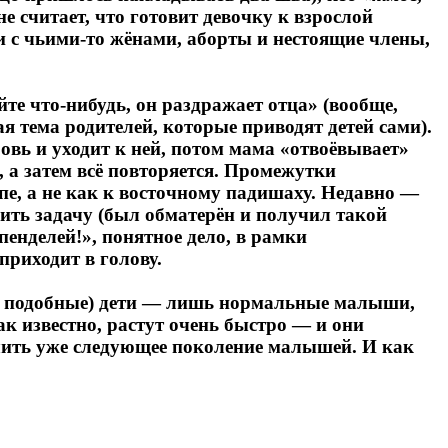
е считает, что готовит девочку к взрослой
и с чьими-то жёнами, аборты и нестоящие члены,
те что-нибудь, он раздражает отца» (вообще,
 тема родителей, которые приводят детей сами).
овь и уходит к ней, потом мама «отвоёвывает»
 а затем всё повторяется. Промежутки
апе, а не как к восточному падишаху. Недавно —
ить задачу (был обматерён и получил такой
пенделей!», понятное дело, в рамки
приходит в голову.
 им подобные) дети — лишь нормальные малыши,
ак известно, растут очень быстро — и они
чить уже следующее поколение малышей. И как