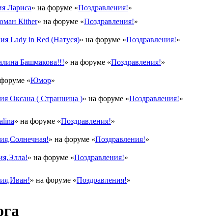
я Лариса
» на форуме «
Поздравления!
»
оман Кither
» на форуме «
Поздравления!
»
ия Lady in Red (Натуся)
» на форуме «
Поздравления!
»
лина Башмакова!!!
» на форуме «
Поздравления!
»
 форуме «
Юмор
»
я Оксана ( Странница )
» на форуме «
Поздравления!
»
lina
» на форуме «
Поздравления!
»
ия,Солнечная!
» на форуме «
Поздравления!
»
ия,Элла!
» на форуме «
Поздравления!
»
ия,Иван!
» на форуме «
Поздравления!
»
ога