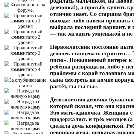
родилась мальчиком, на любое п
девчонка!), а просьбу купить 
отлично знает. Со старшим брат
выхода: либо навеки признать с
выбрала последний вариант, и 
— так загадить умненькой и не
Первоклассник постоянно пытает
девочек станцевать стриптиз… 
писю». Повышенный интерес к 
ребёнка развращали, либо у не
проблемы с корой головного мо
сына смотреть на компе порнуш
растёт, гы-гы-гы».
Десятилетняя девочка буквальн
который сказал, что она красив
Это мать-одиночка. Женщина с 
продержались и трёх месяцев (а 
сделала дочь конфиденткой. Реб
ревнивая жена, подкарауливающ