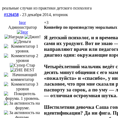
реальные случаи из практики детского психолога
#126458
- 23 декабря 2014, вторник
Igor
+3
Администратор
Конвейер по производству моральных
Я детский психолог, и я време
сами их уродуют. Вот не знаю —
направляют врачи или педагоги
диагноз один: окружающие взр
Четырёхлетний мальчик ведёт се
десять минут общения с его мам
«пожалуйста» и «спасибо», у н
ласковое, что при мне сказали
паспорту за сорок, а по уму — 
— отличная остроумная шутка. 
Шестилетняя девочка Саша говор
идентификации? Да ни фига. Про