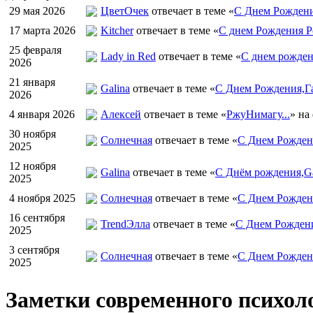
29 мая 2026
ЦветOчек
отвечает в теме «
С Днем Рождени
17 марта 2026
Kitcher
отвечает в теме «
С днем Рождения Р
25 февраля
Lady in Red
отвечает в теме «
С днем рожден
2026
21 января
Galina
отвечает в теме «
С Днем Рождения,Га
2026
4 января 2026
Алексей
отвечает в теме «
РжуНимагу...
» на
30 ноября
Солнечная
отвечает в теме «
С Днем Рождени
2025
12 ноября
Galina
отвечает в теме «
С Днём рождения,Ga
2025
4 ноября 2025
Солнечная
отвечает в теме «
С Днем Рожден
16 сентября
TrendЭлла
отвечает в теме «
С Днем Рожден
2025
3 сентября
Солнечная
отвечает в теме «
С Днем Рожден
2025
Заметки современного психол