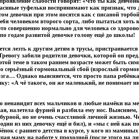
роявление слабости говорят: «Что ты как девчонка
красивые туфельки воспринимают как признак, что 
ом девочки при этом носятся как с писаной торбой
ебя человеком второго сорта, либо пытаться хоть к
это совершенно нормально для человека со здоров
 по годам развитой девочке голову ещё до школы!
ся лезть к другим детям в трусы, пристраивается 
Тревогу забили родители девочки, которой он пре
этой теме в таком раннем возрасте может быть си
го серьёзный гормональный сбой (взрослый гормон
зга… Однако выясняется, что просто папа ребёнк
ку: «А чё такого, он же маленький, не понимает н
о ненавидит всех мальчиков и любые намёки на ме
ая, налетела фурией и разбила ему нос. Выясняем,
бурной, но не очень счастливой личной жизнью. Ч
один из них девочку ещё и бил), и «мы с ней как п
ёнок с раннего детства в курсе, у кого из мамины
ая маму на работе у проходной (после этого на л