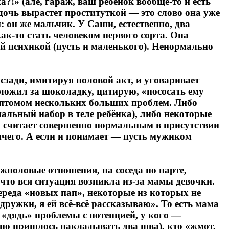
?!» (алё, гараж, ваш ребёнок вообще-то и есть
дочь вырастет проституткой — это слово она уже
: он же мальчик. У Саши, естественно, два
ак-то стать человеком первого сорта. Она
ой психикой (пусть и маленького). Ненормально
сзади, имитируя половой акт, и уговаривает
дложил за шоколадку, цитирую, «пососать ему
мптомом нескольких больших проблем. Либо
альный набор в теле ребёнка), либо некоторые
а считает совершенно нормальным в присутствии
ичего. А если и понимает — пусть мужиком
жполовые отношения, на соседа по парте,
 что вся ситуация возникла из-за мамы девочки.
ереда «новых пап», некоторые из которых не
одружки, я ей всё-всё рассказываю». То есть мама
х «дядь» проблемы с потенцией, у кого —
ицо пришлось накладывать два шва), кто «жмот,