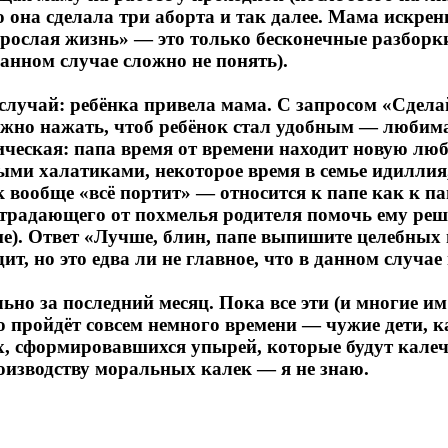
о она сделала три аборта и так далее. Мама искренн
взрослая жизнь» — это только бесконечные разборк
 данном случае сложно не понять).
случай: ребёнка привела мама. С запросом «Сделай
жно нажать, чтоб ребёнок стал удобным — любимая
ическая: папа время от времени находит новую люб
ми халатиками, некоторое время в семье идиллия,
ок вообще «всё портит» — относится к папе как к п
традающего от похмелья родителя помочь ему реш
не). Ответ «Лучше, блин, папе выпишите целебных 
т, но это едва ли не главное, что в данном случае 
ьно за последний месяц. Пока все эти (и многие
о пройдёт совсем немного времени — чужие дети, к
х, сформировавшихся упырей, которые будут кале
роизводству моральных калек — я не знаю.