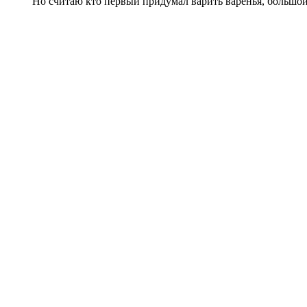
Но считаю кто первый придумал варить варенья, большо