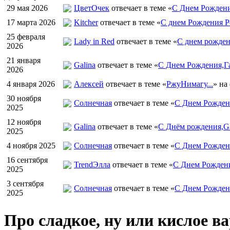
29 мая 2026
ЦветOчек
отвечает в теме «
С Днем Рождени
17 марта 2026
Kitcher
отвечает в теме «
С днем Рождения Р
25 февраля
Lady in Red
отвечает в теме «
С днем рожден
2026
21 января
Galina
отвечает в теме «
С Днем Рождения,Га
2026
4 января 2026
Алексей
отвечает в теме «
РжуНимагу...
» на
30 ноября
Солнечная
отвечает в теме «
С Днем Рождени
2025
12 ноября
Galina
отвечает в теме «
С Днём рождения,Ga
2025
4 ноября 2025
Солнечная
отвечает в теме «
С Днем Рожден
16 сентября
TrendЭлла
отвечает в теме «
С Днем Рожден
2025
3 сентября
Солнечная
отвечает в теме «
С Днем Рожден
2025
Про сладкое, ну или кислое ва