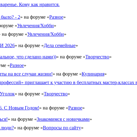
 варенье. Кому как нравится.
 было? - 2
» на форуме «
Разное
»
форуме «
Увлечения/Хобби
»
» на форуме «
Увлечения/Хобби
»
 2026
» на форуме «
Дела семейные
»
альное, что сделано нами))
» на форуме «
Творчество
»
уме «
Разное
»
ты на все случаи жизни!
» на форуме «
Кулинария
»
рофессий» приглашает к участию в бесплатных мастер-классах в
Уголок
» на форуме «
Творчество
»
6. С Новым Годом!
» на форуме «
Разное
»
ься!
» на форуме «
Знакомимся с новичками
»
 люди?
» на форуме «
Вопросы по сайту
»