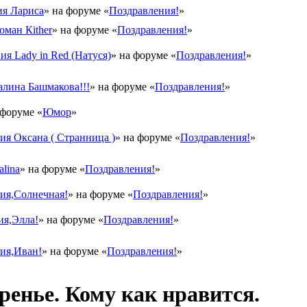
я Лариса
» на форуме «
Поздравления!
»
оман Кither
» на форуме «
Поздравления!
»
ия Lady in Red (Натуся)
» на форуме «
Поздравления!
»
лина Башмакова!!!
» на форуме «
Поздравления!
»
 форуме «
Юмор
»
я Оксана ( Странница )
» на форуме «
Поздравления!
»
lina
» на форуме «
Поздравления!
»
ия,Солнечная!
» на форуме «
Поздравления!
»
ия,Элла!
» на форуме «
Поздравления!
»
ия,Иван!
» на форуме «
Поздравления!
»
ренье. Кому как нравится.