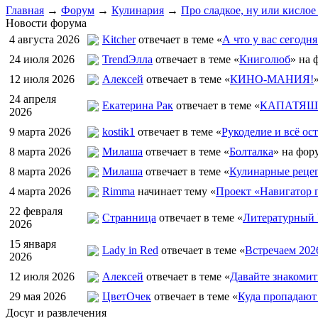
Главная
→
Форум
→
Кулинария
→
Про сладкое, ну или кислое
Новости форума
4 августа 2026
Kitcher
отвечает в теме «
А что у вас сегодня
24 июля 2026
TrendЭлла
отвечает в теме «
Книголюб
» на 
12 июля 2026
Алексей
отвечает в теме «
КИНО-МАНИЯ!
24 апреля
Екатерина Рак
отвечает в теме «
КАПАТЯШИ
2026
9 марта 2026
kostik1
отвечает в теме «
Рукоделие и всё ост
8 марта 2026
Милаша
отвечает в теме «
Болталка
» на фор
8 марта 2026
Милаша
отвечает в теме «
Кулинарные рецеп
4 марта 2026
Rimma
начинает тему «
Проект «Навигатор п
22 февраля
Странница
отвечает в теме «
Литературный 
2026
15 января
Lady in Red
отвечает в теме «
Встречаем 202
2026
12 июля 2026
Алексей
отвечает в теме «
Давайте знакомит
29 мая 2026
ЦветOчек
отвечает в теме «
Куда пропадают
Досуг и развлечения