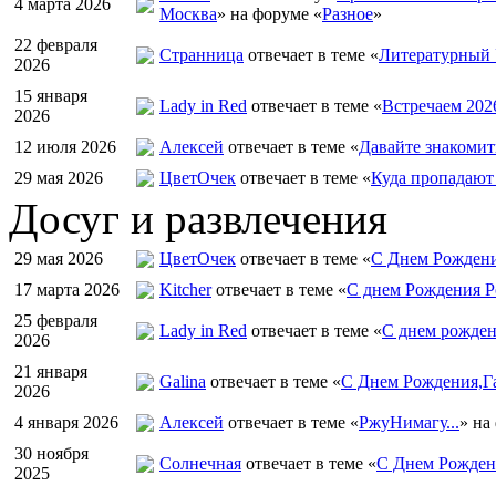
4 марта 2026
Москва
» на форуме «
Разное
»
22 февраля
Странница
отвечает в теме «
Литературный 
2026
15 января
Lady in Red
отвечает в теме «
Встречаем 202
2026
12 июля 2026
Алексей
отвечает в теме «
Давайте знакомит
29 мая 2026
ЦветOчек
отвечает в теме «
Куда пропадают
Досуг и развлечения
29 мая 2026
ЦветOчек
отвечает в теме «
С Днем Рождени
17 марта 2026
Kitcher
отвечает в теме «
С днем Рождения Р
25 февраля
Lady in Red
отвечает в теме «
С днем рожден
2026
21 января
Galina
отвечает в теме «
С Днем Рождения,Га
2026
4 января 2026
Алексей
отвечает в теме «
РжуНимагу...
» на
30 ноября
Солнечная
отвечает в теме «
С Днем Рождени
2025