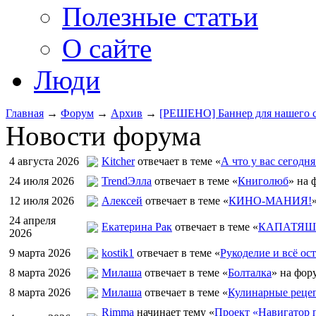
Полезные статьи
О сайте
Люди
Главная
→
Форум
→
Архив
→
[РЕШЕНО] Баннер для нашего 
Новости форума
4 августа 2026
Kitcher
отвечает в теме «
А что у вас сегодня
24 июля 2026
TrendЭлла
отвечает в теме «
Книголюб
» на 
12 июля 2026
Алексей
отвечает в теме «
КИНО-МАНИЯ!
24 апреля
Екатерина Рак
отвечает в теме «
КАПАТЯШИ
2026
9 марта 2026
kostik1
отвечает в теме «
Рукоделие и всё ост
8 марта 2026
Милаша
отвечает в теме «
Болталка
» на фор
8 марта 2026
Милаша
отвечает в теме «
Кулинарные рецеп
Rimma
начинает тему «
Проект «Навигатор п