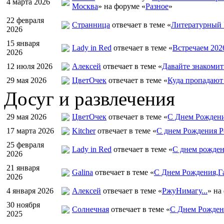
4 марта 2026
Москва
» на форуме «
Разное
»
22 февраля
Странница
отвечает в теме «
Литературный 
2026
15 января
Lady in Red
отвечает в теме «
Встречаем 202
2026
12 июля 2026
Алексей
отвечает в теме «
Давайте знакомит
29 мая 2026
ЦветOчек
отвечает в теме «
Куда пропадают
Досуг и развлечения
29 мая 2026
ЦветOчек
отвечает в теме «
С Днем Рождени
17 марта 2026
Kitcher
отвечает в теме «
С днем Рождения Р
25 февраля
Lady in Red
отвечает в теме «
С днем рожден
2026
21 января
Galina
отвечает в теме «
С Днем Рождения,Га
2026
4 января 2026
Алексей
отвечает в теме «
РжуНимагу...
» на
30 ноября
Солнечная
отвечает в теме «
С Днем Рождени
2025