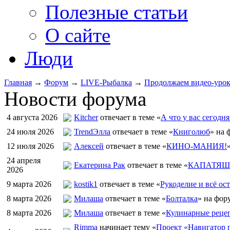
Полезные статьи
О сайте
Люди
Главная
→
Форум
→
LIVE-Рыбалка
→
Продолжаем видео-уро
Новости форума
4 августа 2026
Kitcher
отвечает в теме «
А что у вас сегодня
24 июля 2026
TrendЭлла
отвечает в теме «
Книголюб
» на 
12 июля 2026
Алексей
отвечает в теме «
КИНО-МАНИЯ!
24 апреля
Екатерина Рак
отвечает в теме «
КАПАТЯШИ
2026
9 марта 2026
kostik1
отвечает в теме «
Рукоделие и всё ост
8 марта 2026
Милаша
отвечает в теме «
Болталка
» на фор
8 марта 2026
Милаша
отвечает в теме «
Кулинарные рецеп
Rimma
начинает тему «
Проект «Навигатор п