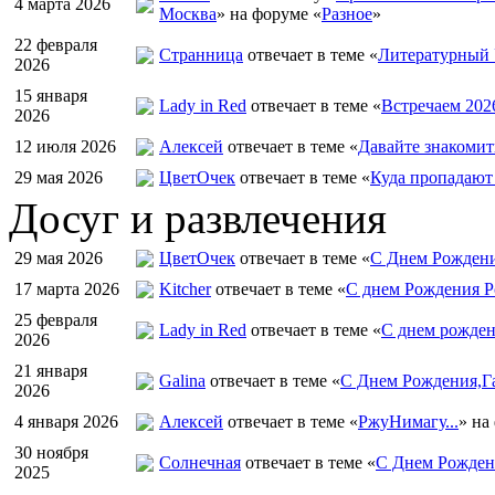
4 марта 2026
Москва
» на форуме «
Разное
»
22 февраля
Странница
отвечает в теме «
Литературный 
2026
15 января
Lady in Red
отвечает в теме «
Встречаем 202
2026
12 июля 2026
Алексей
отвечает в теме «
Давайте знакомит
29 мая 2026
ЦветOчек
отвечает в теме «
Куда пропадают
Досуг и развлечения
29 мая 2026
ЦветOчек
отвечает в теме «
С Днем Рождени
17 марта 2026
Kitcher
отвечает в теме «
С днем Рождения Р
25 февраля
Lady in Red
отвечает в теме «
С днем рожден
2026
21 января
Galina
отвечает в теме «
С Днем Рождения,Га
2026
4 января 2026
Алексей
отвечает в теме «
РжуНимагу...
» на
30 ноября
Солнечная
отвечает в теме «
С Днем Рождени
2025