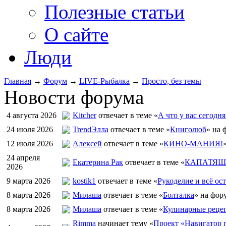
Полезные статьи
О сайте
Люди
Главная
→
Форум
→
LIVE-Рыбалка
→
Просто, без темы
Новости форума
4 августа 2026
Kitcher
отвечает в теме «
А что у вас сегодня
24 июля 2026
TrendЭлла
отвечает в теме «
Книголюб
» на 
12 июля 2026
Алексей
отвечает в теме «
КИНО-МАНИЯ!
24 апреля
Екатерина Рак
отвечает в теме «
КАПАТЯШИ
2026
9 марта 2026
kostik1
отвечает в теме «
Рукоделие и всё ост
8 марта 2026
Милаша
отвечает в теме «
Болталка
» на фор
8 марта 2026
Милаша
отвечает в теме «
Кулинарные рецеп
Rimma
начинает тему «
Проект «Навигатор п