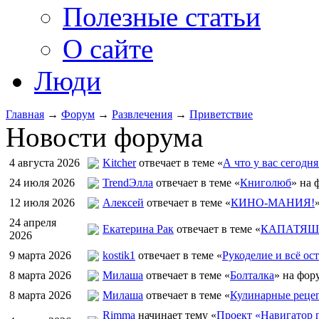
Полезные статьи
О сайте
Люди
Главная
→
Форум
→
Развлечения
→
Приветствие
Новости форума
4 августа 2026
Kitcher
отвечает в теме «
А что у вас сегодня
24 июля 2026
TrendЭлла
отвечает в теме «
Книголюб
» на 
12 июля 2026
Алексей
отвечает в теме «
КИНО-МАНИЯ!
24 апреля
Екатерина Рак
отвечает в теме «
КАПАТЯШИ
2026
9 марта 2026
kostik1
отвечает в теме «
Рукоделие и всё ост
8 марта 2026
Милаша
отвечает в теме «
Болталка
» на фор
8 марта 2026
Милаша
отвечает в теме «
Кулинарные рецеп
Rimma
начинает тему «
Проект «Навигатор п