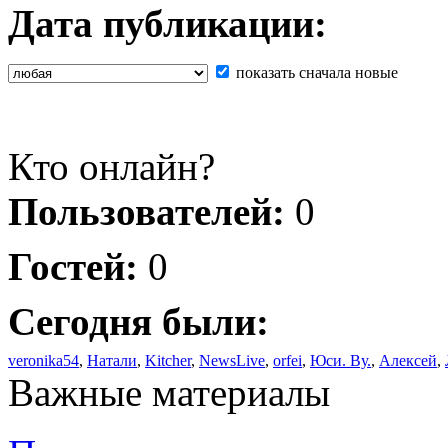
Дата публикации:
показать сначала новые
Кто онлайн?
Пользователей:
0
Гостей:
0
Сегодня были:
veronika54
,
Натали
,
Kitcher
,
NewsLive
,
orfei
,
Юси. Ву.
,
Алексей
,
Важные материалы