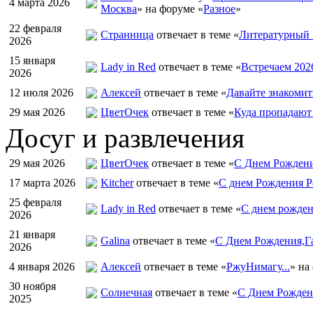
4 марта 2026
Москва
» на форуме «
Разное
»
22 февраля
Странница
отвечает в теме «
Литературный 
2026
15 января
Lady in Red
отвечает в теме «
Встречаем 202
2026
12 июля 2026
Алексей
отвечает в теме «
Давайте знакомит
29 мая 2026
ЦветOчек
отвечает в теме «
Куда пропадают
Досуг и развлечения
29 мая 2026
ЦветOчек
отвечает в теме «
С Днем Рождени
17 марта 2026
Kitcher
отвечает в теме «
С днем Рождения Р
25 февраля
Lady in Red
отвечает в теме «
С днем рожден
2026
21 января
Galina
отвечает в теме «
С Днем Рождения,Га
2026
4 января 2026
Алексей
отвечает в теме «
РжуНимагу...
» на
30 ноября
Солнечная
отвечает в теме «
С Днем Рождени
2025