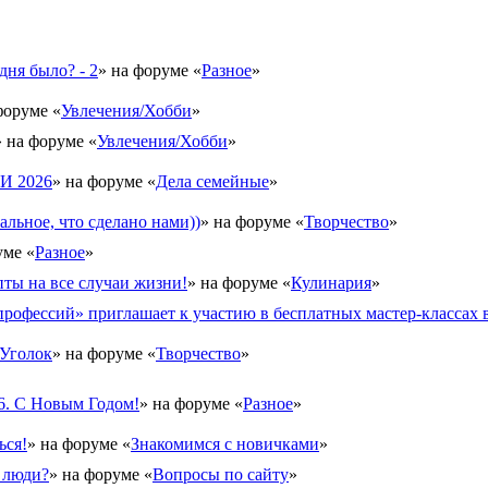
дня было? - 2
» на форуме «
Разное
»
форуме «
Увлечения/Хобби
»
» на форуме «
Увлечения/Хобби
»
 2026
» на форуме «
Дела семейные
»
альное, что сделано нами))
» на форуме «
Творчество
»
уме «
Разное
»
ты на все случаи жизни!
» на форуме «
Кулинария
»
рофессий» приглашает к участию в бесплатных мастер-классах в
Уголок
» на форуме «
Творчество
»
6. С Новым Годом!
» на форуме «
Разное
»
ься!
» на форуме «
Знакомимся с новичками
»
 люди?
» на форуме «
Вопросы по сайту
»