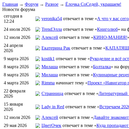
Главная
→
Форум
→
Разное
→
Ёлочка СоСедей, украшаем!
Новости форума
сегодня в
veronika54
отвечает в теме «
А что у вас сего
12:24
24 июля 2026
TrendЭлла
отвечает в теме «
Книголюб
» на 
12 июля 2026
Алексей
отвечает в теме «
КИНО-МАНИЯ!
24 апреля
Екатерина Рак
отвечает в теме «
КАПАТЯШИ
2026
9 марта 2026
kostik1
отвечает в теме «
Рукоделие и всё ост
8 марта 2026
Милаша
отвечает в теме «
Болталка
» на фор
8 марта 2026
Милаша
отвечает в теме «
Кулинарные рецеп
4 марта 2026
Rimma
начинает тему «
Проект «Навигатор п
22 февраля
Странница
отвечает в теме «
Литературный 
2026
15 января
Lady in Red
отвечает в теме «
Встречаем 202
2026
12 июля 2026
Алексей
отвечает в теме «
Давайте знакомит
29 мая 2026
ЦветOчек
отвечает в теме «
Куда пропадают