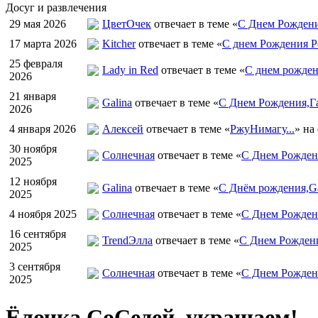
Досуг и развлечения
29 мая 2026
ЦветOчек
отвечает в теме «
С Днем Рождени
17 марта 2026
Kitcher
отвечает в теме «
С днем Рождения Р
25 февраля
Lady in Red
отвечает в теме «
С днем рожден
2026
21 января
Galina
отвечает в теме «
С Днем Рождения,Га
2026
4 января 2026
Алексей
отвечает в теме «
РжуНимагу...
» на
30 ноября
Солнечная
отвечает в теме «
С Днем Рождени
2025
12 ноября
Galina
отвечает в теме «
С Днём рождения,Ga
2025
4 ноября 2025
Солнечная
отвечает в теме «
С Днем Рожден
16 сентября
TrendЭлла
отвечает в теме «
С Днем Рожден
2025
3 сентября
Солнечная
отвечает в теме «
С Днем Рожден
2025
Ёлочка СоСедей, украшаем!