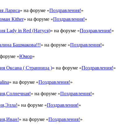
я Лариса
» на форуме «
Поздравления!
»
оман Кither
» на форуме «
Поздравления!
»
ия Lady in Red (Натуся)
» на форуме «
Поздравления!
»
лина Башмакова!!!
» на форуме «
Поздравления!
»
 форуме «
Юмор
»
я Оксана ( Странница )
» на форуме «
Поздравления!
»
lina
» на форуме «
Поздравления!
»
ия,Солнечная!
» на форуме «
Поздравления!
»
ия,Элла!
» на форуме «
Поздравления!
»
ия,Иван!
» на форуме «
Поздравления!
»