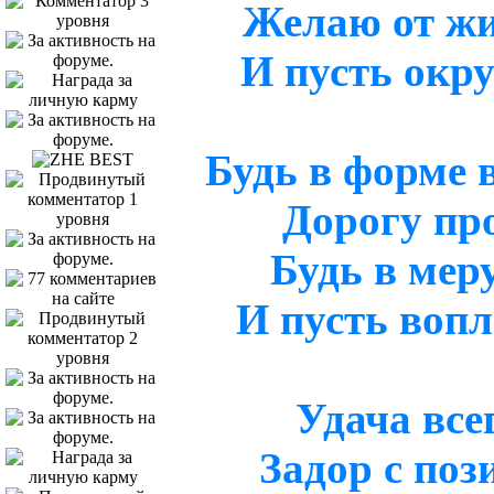
Желаю от жи
И пусть окр
Будь в форме в
Дорогу пр
Будь в меру
И пусть воп
Удача всег
Задор с поз