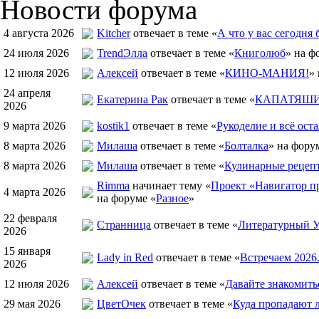
Новости форума
4 августа 2026
Kitcher
отвечает в теме «
А что у вас сегодня 
24 июля 2026
TrendЭлла
отвечает в теме «
Книголюб
» на ф
12 июля 2026
Алексей
отвечает в теме «
КИНО-МАНИЯ!
»
24 апреля
Екатерина Рак
отвечает в теме «
КАПАТЯШИ 
2026
9 марта 2026
kostik1
отвечает в теме «
Рукоделие и всё оста
8 марта 2026
Милаша
отвечает в теме «
Болталка
» на фору
8 марта 2026
Милаша
отвечает в теме «
Кулинарные рецепт
Rimma
начинает тему «
Проект «Навигатор пр
4 марта 2026
на форуме «
Разное
»
22 февраля
Странница
отвечает в теме «
Литературный У
2026
15 января
Lady in Red
отвечает в теме «
Встречаем 2026
2026
12 июля 2026
Алексей
отвечает в теме «
Давайте знакомить
29 мая 2026
ЦветOчек
отвечает в теме «
Куда пропадают 