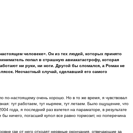
 настоящем человеке». Он из тех людей, которых принято
приниматель попал в страшную авиакатастрофу, которая
аботают ни руки, ни ноги. Другой бы сломался, а Роман не
лясок. Несчастный случай, сделавший его самого
ло по-настоящему очень хорошо. Но в то же время, я чувствовал
ная: тут работаем, тут ныряем, тут летаем. Было ощущение, что
 2004 года, я последний раз взлетел на параматоре, в результате
се бы ничего, погасший купол все равно тормозит, но поперечина
ровне где от него отходят нервные окончания, отвечающие за