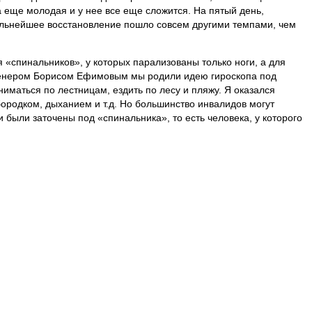
а еще молодая и у нее все еще сложится. На пятый день,
дальнейшее восстановление пошло совсем другими темпами, чем
 «спинальников», у которых парализованы только ноги, а для
нженером Борисом Ефимовым мы родили идею гироскопа под
иматься по лестницам, ездить по лесу и пляжу. Я оказался
ородком, дыханием и т.д. Но большинство инвалидов могут
и были заточены под «спинальника», то есть человека, у которого