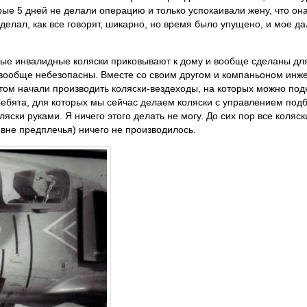
рые 5 дней не делали операцию и только успокаивали жену, что он
делал, как все говорят, шикарно, но время было упущено, и мое 
ные инвалидные коляски приковывают к дому и вообще сделаны для
ки вообще небезопасны. Вместе со своим другом и компаньоном и
том начали производить коляски-вездеходы, на которых можно подн
ебята, для которых мы сейчас делаем коляски с управлением подб
ски руками. Я ничего этого делать не могу. До сих пор все коляск
ровне предплечья) ничего не производилось.