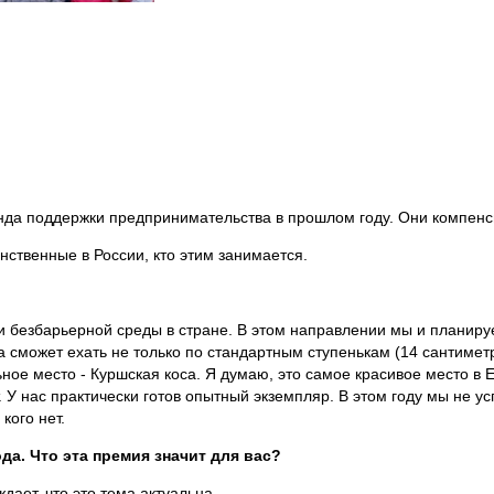
нда поддержки предпринимательства в прошлом году. Они компенси
ственные в России, кто этим занимается.
 безбарьерной среды в стране. В этом направлении мы и планируе
а сможет ехать не только по стандартным ступенькам (14 сантиметр
ьное место - Куршская коса. Я думаю, это самое красивое место в 
. У нас практически готов опытный экземпляр. В этом году мы не у
кого нет.
а. Что эта премия значит для вас?
дает, что это тема актуальна.