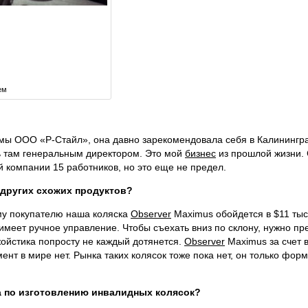
ем
мы ООО «Р-Стайл», она давно зарекомендовала себя в Калинингра
ь там генеральным директором. Это мой
бизнес
из прошлой жизни.
 компании 15 работников, но это еще не предел.
 других схожих продуктов?
му покупателю наша коляска
Observer
Maximus обойдется в $11 тыс.
еет ручное управление. Чтобы съехать вниз по склону, нужно пре
жойстика попросту не каждый дотянется.
Observer
Maximus за счет 
нт в мире нет. Рынка таких колясок тоже пока нет, он только фор
а по изготовлению инвалидных колясок?