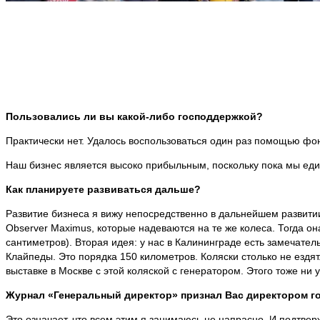
Пользовались ли вы какой-либо господдержкой?
Практически нет. Удалось воспользоваться один раз помощью фо
Наш бизнес является высоко прибыльным, поскольку пока мы един
Как планируете развиваться дальше?
Развитие бизнеса я вижу непосредственно в дальнейшем развитии
Observer Maximus, которые надеваются на те же колеса. Тогда он
сантиметров). Вторая идея: у нас в Калининграде есть замечател
Клайпеды. Это порядка 150 километров. Коляски столько не ездят
выставке в Москве с этой коляской с генератором. Этого тоже ни у 
Журнал «Генеральный директор» признал Вас директором год
Это означает, что всем этим я занимаюсь не напрасно. И подтверж