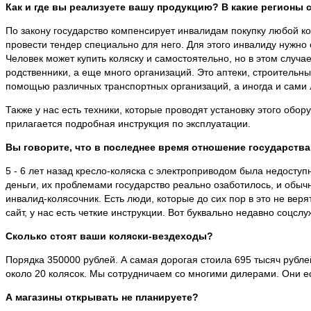
Как и где вы реализуете вашу продукцию? В какие регионы 
По закону государство компенсирует инвалидам покупку любой к
провести тендер специально для него. Для этого инвалиду нужно 
Человек может купить коляску и самостоятельно, но в этом случа
родственники, а еще много организаций. Это аптеки, строительны
помощью различных транспортных организаций, а иногда и сами 
Также у нас есть техники, которые проводят установку этого об
прилагается подробная инструкция по эксплуатации.
Вы говорите, что в последнее время отношение государства
5 - 6 лет назад кресло-коляска с электроприводом была недосту
деньги, их проблемами государство реально озаботилось, и обыч
инвалид-колясочник. Есть люди, которые до сих пор в это не веря
сайт, у нас есть четкие инструкции. Вот буквально недавно соцс
Сколько стоят ваши коляски-вездеходы?
Порядка 350000 рублей. А самая дорогая стоила 695 тысяч рублей
около 20 колясок. Мы сотрудничаем со многими дилерами. Они ес
А магазины открывать не планируете?