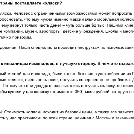
страны поставляете коляски?
оляски. Человек с ограниченными возможностями может попросить
обосновать, что ему нужна именно максимально мобильная коляска 
е ему вернут только часть денег – чуть больше $2 тыс. Нашими кл
е компании, музеи, аэропорты, детские учреждения, школы и многи
лично привозим.
орудования. Наши специалисты проводят инструктаж по использован
 к инвалидам изменилось в лучшую сторону. В чем это выраж
пный мечтой для инвалида, были только бывшие в употреблении из
ные коляски, очень не плохие, получить совершенно не проблема.
т. Потому что они двадцать раз пытались получить коляску, но ниче
лужбы купили у нас коляску стоимостью 350 тысяч рублей, которую
. Стоимость коляски исходит из базовой цены, а также все зависи
ть у нас практически по всей стране, начиная с Москвы и заканчи