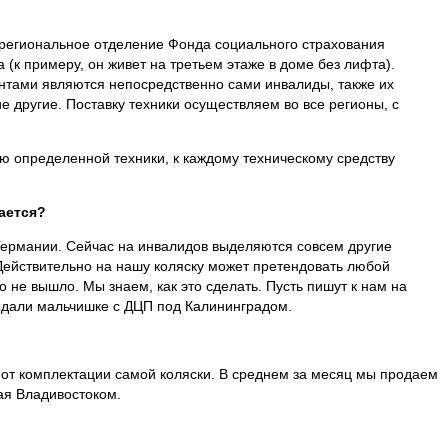
 региональное отделение Фонда социального страхования
(к примеру, он живет на третьем этаже в доме без лифта).
иентами являются непосредственно сами инвалиды, также их
е другие. Поставку техники осуществляем во все регионы, с
ию определенной техники, к каждому техническому средству
ается?
 Германии. Сейчас на инвалидов выделяются совсем другие
 Действительно на нашу коляску может претендовать любой
го не вышло. Мы знаем, как это сделать. Пусть пишут к нам на
 выдали мальчишке с ДЦП под Калининградом.
т от комплектации самой коляски. В среднем за месяц мы продаем
вая Владивостоком.