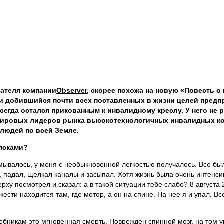
дателя компании
Observer
, скорее похожа на новую «Повесть о
й и добившийся почти всех поставленных в жизни целей пред
сегда остался прикованным к инвалидному креслу. У него не р
 мировых лидеров рынка высокотехнологичных инвалидных ко
людей по всей Земле.
ясками?
думывалось, у меня с необыкновенной легкостью получалось. Все бы
, падал, щелкал каналы и засыпал. Хотя жизнь была очень интенсив
верху посмотрел и сказал: а в такой ситуации тебе слабо? 8 августа
ести находится там, где мотор, а он на спине. На нее я и упал. В
бникам это мгновенная смерть. Поврежден спинной мозг, на том у