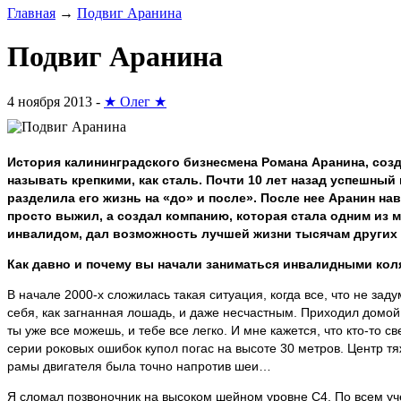
Главная
→
Подвиг Аранина
Подвиг Аранина
4 ноября 2013 -
★ Олег ★
История калининградского бизнесмена Романа Аранина, соз
называть крепкими, как сталь. Почти 10 лет назад успешны
разделила его жизнь на «до» и после». После нее Аранин нав
просто выжил, а создал компанию, которая стала одним из
инвалидом, дал возможность лучшей жизни тысячам других 
Как давно и почему вы начали заниматься инвалидными кол
В начале 2000-х сложилась такая ситуация, когда все, что не за
себя, как загнанная лошадь, и даже несчастным. Приходил домой
ты уже все можешь, и тебе все легко. И мне кажется, что кто-то с
серии роковых ошибок купол погас на высоте 30 метров. Центр тяж
рамы двигателя была точно напротив шеи…
Я сломал позвоночник на высоком шейном уровне C4. По всем уче