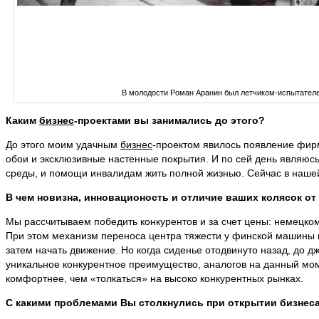
В молодости Роман Аранин был летчиком-испытател
Каким
бизнес
-проектами вы занимались до этого?
До этого моим удачным
бизнес
-проектом явилось появление фир
обои и эксклюзивные настенные покрытия. И по сей день являюс
среды, и помощи инвалидам жить полной жизнью. Сейчас в нашей
В чем новизна, инновационость и отличие ваших колясок от
Мы рассчитываем победить конкурентов и за счет цены: немецко
При этом механизм переноса центра тяжести у финской машины им
затем начать движение. Но когда сиденье отодвинуто назад, до д
уникальнoe конкурентное преимущество, аналогов на данный моме
комфортнее, чем «толкаться» на высоко конкурентных рынках.
С какими проблемами Вы столкнулись при открытии бизнес