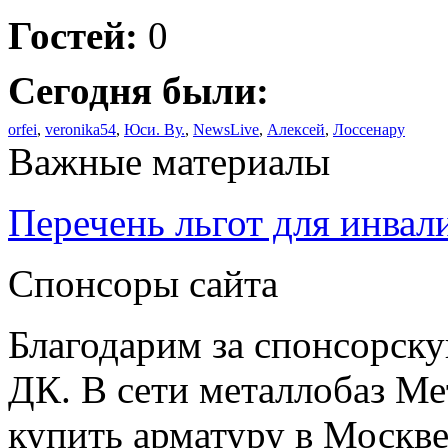
Гостей:
0
Сегодня были:
orfei
,
veronika54
,
Юси. Ву.
,
NewsLive
,
Алексей
,
Лоссенару
Важные материалы
Перечень льгот для инвал
Спонсоры сайта
Благодарим за спонсорс
ДК. В сети металлобаз Ме
купить арматуру в Москве