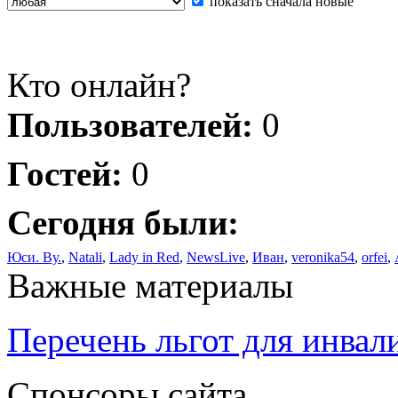
показать сначала новые
Кто онлайн?
Пользователей:
0
Гостей:
0
Сегодня были:
Юси. Ву.
,
Natali
,
Lady in Red
,
NewsLive
,
Иван
,
veronika54
,
orfei
,
Важные материалы
Перечень льгот для инвал
Спонсоры сайта