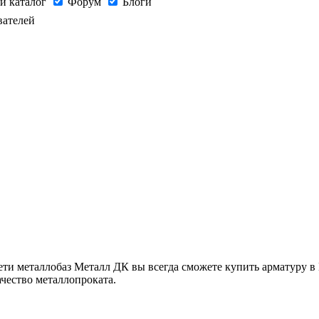
й каталог
Форум
Блоги
вателей
и металлобаз Металл ДК вы всегда сможете купить арматуру в 
ачество металлопроката.