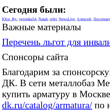
Сегодня были:
Юси. Ву.
,
veronika54
,
Natali
,
orfei
,
NewsLive
,
Алексей
,
Лоссенар
Важные материалы
Перечень льгот для инвал
Спонсоры сайта
Благодарим за спонсорс
ДК. В сети металлобаз Ме
купить арматуру в Москве
dk.ru/catalog/armatura/
по н