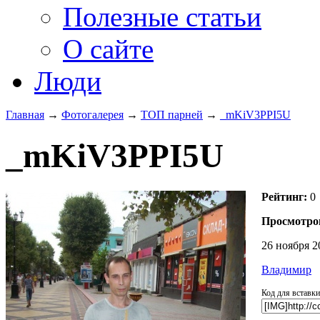
Полезные статьи
О сайте
Люди
Главная
→
Фотогалерея
→
ТОП парней
→
_mKiV3PPI5U
_mKiV3PPI5U
Рейтинг:
0
Просмотро
26 ноября 2
Владимир
Код для вставк