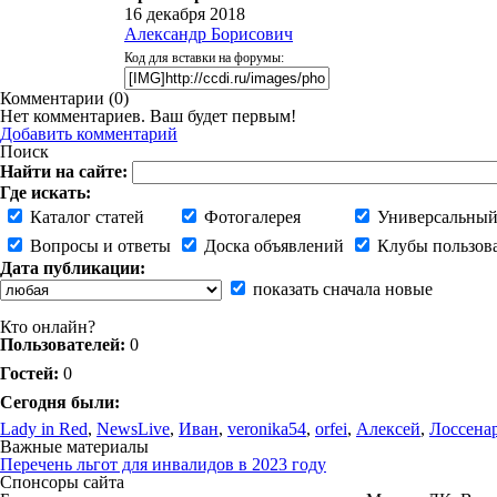
16 декабря 2018
Александр Борисович
Код для вставки на форумы:
Комментарии (
0
)
Нет комментариев. Ваш будет первым!
Добавить комментарий
Поиск
Найти на сайте:
Где искать:
Каталог статей
Фотогалерея
Универсальный
Вопросы и ответы
Доска объявлений
Клубы пользов
Дата публикации:
показать сначала новые
Кто онлайн?
Пользователей:
0
Гостей:
0
Сегодня были:
Lady in Red
,
NewsLive
,
Иван
,
veronika54
,
orfei
,
Алексей
,
Лоссена
Важные материалы
Перечень льгот для инвалидов в 2023 году
Спонсоры сайта