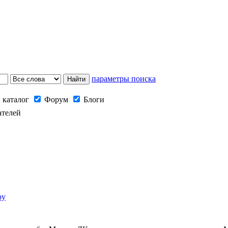
параметры поиска
 каталог
Форум
Блоги
ателей
ру