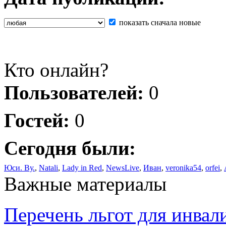
показать сначала новые
Кто онлайн?
Пользователей:
0
Гостей:
0
Сегодня были:
Юси. Ву.
,
Natali
,
Lady in Red
,
NewsLive
,
Иван
,
veronika54
,
orfei
,
Важные материалы
Перечень льгот для инвал