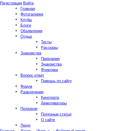
Регистрация
Войти
Главная
Фотогалерея
Клубы
Блоги
Объявления
Отдых
Тесты
Рассказы
Знакомства
Признания
Знакомства
Флиртики
Вопрос-ответ
Помощь по сайту
Форум
Развлечения
Кинотеатр
Демотиваторы
Полезное
Полезные статьи
О сайте
Люди
Главная
→
Люди
→
Игорь-к
→
Файловый архив