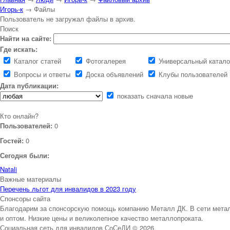
Игорь-к
→ Файлы
Пользователь не загружал файлы в архив.
Поиск
Найти на сайте:
Где искать:
Каталог статей
Фотогалерея
Универсальный катало
Вопросы и ответы
Доска объявлений
Клубы пользователей
Дата публикации:
показать сначала новые
Кто онлайн?
Пользователей:
0
Гостей:
0
Сегодня были:
Natali
Важные материалы
Перечень льгот для инвалидов в 2023 году
Спонсоры сайта
Благодарим за спонсорскую помощь компанию Металл ДК. В сети метал
и оптом. Низкие цены и великолепное качество металлопроката.
Социальная сеть для инвалидов СоСеДИ © 2026