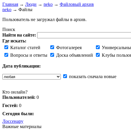
Главная
→
Люди
→
neko
→
Файловый архив
neko
→ Файлы
Пользователь не загружал файлы в архив.
Поиск
Найти на сайте:
Где искать:
Каталог статей
Фотогалерея
Универсальны
Вопросы и ответы
Доска объявлений
Клубы пользо
Дата публикации:
показать сначала новые
Кто онлайн?
Пользователей:
0
Гостей:
0
Сегодня были:
Лоссенару
Важные материалы