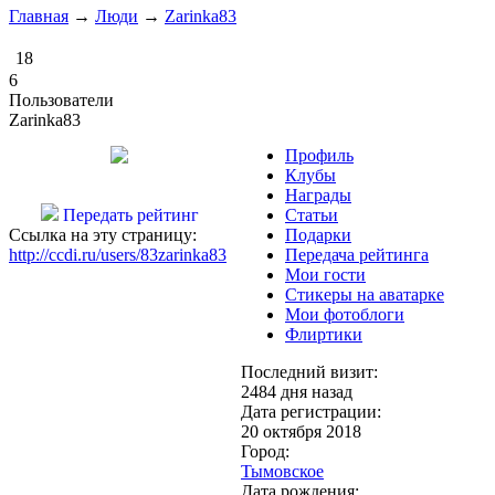
Главная
→
Люди
→
Zarinka83
18
6
Пользователи
Zarinka83
Профиль
Клубы
Награды
Передать рейтинг
Статьи
Ссылка на эту страницу:
Подарки
http://ccdi.ru/users/83zarinka83
Передача рейтинга
Мои гости
Стикеры на аватарке
Мои фотоблоги
Флиртики
Последний визит:
2484 дня назад
Дата регистрации:
20 октября 2018
Город:
Тымовское
Дата рождения: