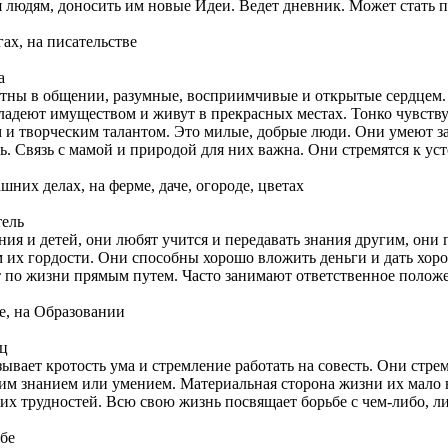
я людям, доносить им новые Идеи. Ведет дневник. Может стать 
х, на писательстве
а
тны в общении, разумные, восприимчивые и открытые сердцем.
ладеют имуществом и живут в прекрасных местах. Тонко чувств
и творческим талантом. Это милые, добрые люди. Они умеют за
ь. Связь с мамой и природой для них важна. Они стремятся к ус
х делах, на ферме, даче, огороде, цветах
тель
ния и детей, они любят учится и передавать знания другим, они
 их гордости. Они способны хорошо вложить деньги и дать хо
т по жизни прямым путем. Часто занимают ответственное полож
, на Образовании
ец
ывает кротость ума и стремление работать на совесть. Они стр
м знанием или умением. Материальная сторона жизни их мало в
ких трудностей. Всю свою жизнь посвящает борьбе с чем-либо, л
бе