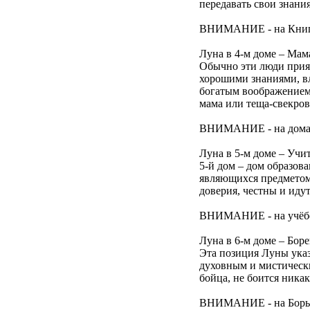
передавать свои знани
ВНИМАНИЕ - на Книга
Луна в 4-м доме – Мам
Обычно эти люди прия
хорошими знаниями, в
богатым воображением 
мама или теща-свекров
ВНИМАНИЕ - на домашни
Луна в 5-м доме – Учи
5-й дом – дом образова
являющихся предметом
доверия, честны и иду
ВНИМАНИЕ - на учёбе
Луна в 6-м доме – Бор
Эта позиция Луны указ
духовным и мистически
бойца, не боится ника
ВНИМАНИЕ - на Борь