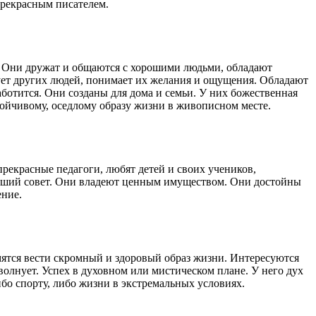
прекрасным писателем.
 Они дружат и общаются с хорошими людьми, обладают
ует других людей, понимает их желания и ощущения. Обладают
ботится. Они созданы для дома и семьи. У них божественная
тойчивому, оседлому образу жизни в живописном месте.
 прекрасные педагоги, любят детей и своих учеников,
роший совет. Они владеют ценным имуществом. Они достойны
ение.
емятся вести скромный и здоровый образ жизни. Интересуются
олнует. Успех в духовном или мистическом плане. У него дух
ибо спорту, либо жизни в экстремальных условиях.