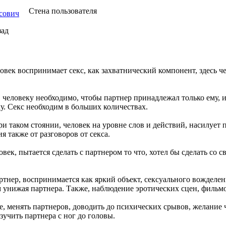
Стена пользователя
сович
зад
ловек воспринимает секс, как захватнический компонент, здесь ч
, человеку необходимо, чтобы партнер принадлежал только ему, 
у. Секс необходим в больших количествах.
ри таком стоянии, человек на уровне слов и действий, насилует 
 также от разговоров от секса.
ловек, пытается сделать с партнером то что, хотел бы сделать со
артнер, воспринимается как яркий объект, сексуального вожделен
м унижая партнера. Также, наблюдение эротических сцен, фильм
е, менять партнеров, доводить до психических срывов, желание ч
зучить партнера с ног до головы.