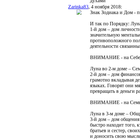
духами
Zarinka83
, 4 ноября 2018:
Знак Зодиака и Дом -
И так по Порядку: Лун
1-й дом – дом личност
значительную менталь
противоположного пола
деятельности связанны
ВНИМАНИЕ - на Себ
Луна во 2-м доме – Се
2-й дом – дом финансо
грамотно вкладывая ден
языках. Говорят они м
превращать в деньги р
ВНИМАНИЕ - на Семье,
Луна в 3-м доме – Общ
3-й дом – дом общения
быстро находит того, 
братьев и сестер, сво
и доносить свою мысль