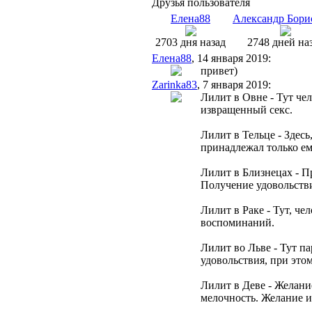
Друзья пользователя
Елена88
Александр Бори
2703 дня назад
2748 дней на
Елена88
, 14 января 2019:
привет)
Zarinka83
, 7 января 2019:
Лилит в Овне - Тут че
извращенный секс.
Лилит в Тельце - Здесь
принадлежал только ем
Лилит в Близнецах - П
Получение удовольствия
Лилит в Раке - Тут, че
воспоминаний.
Лилит во Льве - Тут п
удовольствия, при это
Лилит в Деве - Желани
мелочность. Желание и