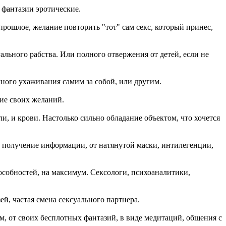
, фантазии эротические.
 прошлое, желание повторить "тот" сам секс, который принес,
уального рабства. Или полного отвержения от детей, если не
много ухаживания самим за собой, или другим.
ние своих желаний.
оли, и крови. Настолько сильно обладание объектом, что хочется
й, получение информации, от натянутой маски, интилегенции,
пособностей, на максимум. Сексологи, психоаналитики,
ей, частая смена сексуального партнера.
азм, от своих бесплотных фантазий, в виде медитаций, общения с