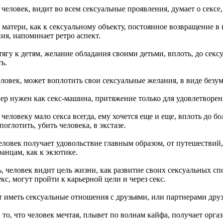
, человек, видит во всем сексуальные проявления, думает о сексе
к матери, как к сексуальному объекту, постоянное возвращение в
ия, напоминает ретро аспект.
 тягу к детям, желание обладания своими детьми, вплоть, до секс
ь.
человек, может воплотить свои сексуальные желания, в виде безу
нер нужен как секс-машина, притяжение только для удовлетворе
, человеку мало секса всегда, ему хочется еще и еще, вплоть до б
поглотить, убить человека, в экстазе.
 человек получает удовольствие главным образом, от путешестви
ранцам, как к экзотике.
сь, человек видит цель жизни, как развитие своих сексуальных с
екс, могут пройти к карьерной цели и через секс.
т иметь сексуальные отношения с друзьями, или партнерами друз
, то, что человек мечтая, плывет по волнам кайфа, получает орг