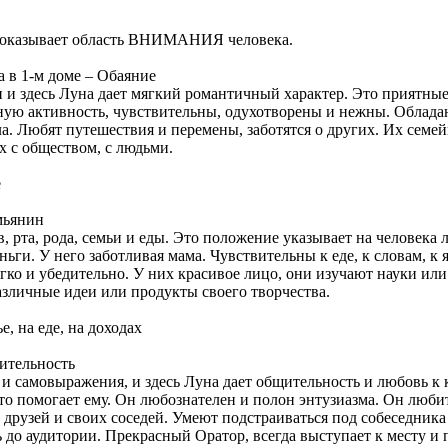
 показывает область ВНИМАНИЯ человека.
а в 1-м доме – Обаяние
и и здесь Луна дает мягкий романтичный характер. Это приятн
ную активность, чувствительны, одухотворены и нежны. Облад
. Любят путешествия и перемены, заботятся о других. Их семей
х с обществом, с людьми.
е
мьянин
в, рта, рода, семьи и еды. Это положение указывает на человек
ьги. У него заботливая мама. Чувствительны к еде, к словам, к
ягко и убедительно. У них красивое лицо, они изучают науки или
азличные идеи или продукты своего творчества.
 на еде, на доходах
ительность
 и самовыражения, и здесь Луна дает общительность и любовь к 
кто помогает ему. Он любознателен и полон энтузиазма. Он люби
их друзей и своих соседей. Умеют подстраиваться под собеседни
 до аудитории. Прекрасный Оратор, всегда выступает к месту и