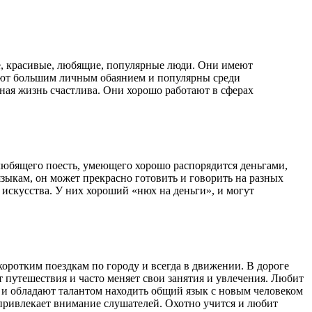
ые, красивые, любящие, популярные люди. Они имеют
ают большим личным обаянием и популярны среди
ная жизнь счастлива. Они хорошо работают в сферах
а любящего поесть, умеющего хорошо распорядится деньгами,
 языкам, он может прекрасно готовить и говорить на разных
 искусства. У них хороший «нюх на деньги», и могут
коротким поездкам по городу и всегда в движении. В дороге
т путешествия и часто меняет свои занятия и увлечения. Любит
ка и обладают талантом находить общий язык с новым человеком
 привлекает внимание слушателей. Охотно учится и любит