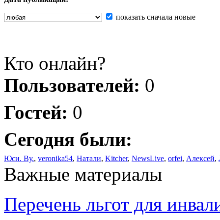
показать сначала новые
Кто онлайн?
Пользователей:
0
Гостей:
0
Сегодня были:
Юси. Ву.
,
veronika54
,
Натали
,
Kitcher
,
NewsLive
,
orfei
,
Алексей
,
Важные материалы
Перечень льгот для инвал