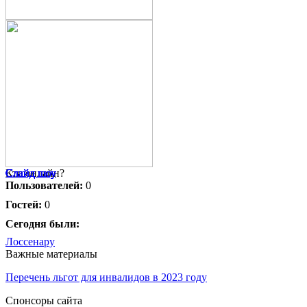
Слайд шоу
Слайд шоу
Слайд шоу
Слайд шоу
Слайд шоу
Слайд шоу
Слайд шоу
Слайд шоу
Слайд шоу
Слайд шоу
Кто онлайн?
Пользователей:
0
Гостей:
0
Сегодня были:
Лоссенару
Важные материалы
Перечень льгот для инвалидов в 2023 году
Спонсоры сайта