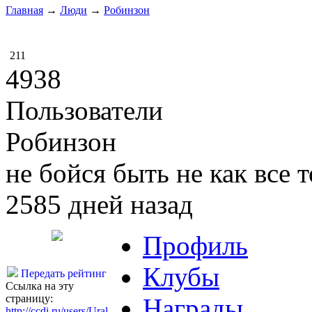
Главная
→
Люди
→
Робинзон
211
4938
Пользователи
Робинзон
не бойся быть не как все т
2585 дней назад
Профиль
Клубы
Передать рейтинг
Ссылка на эту
страницу:
Награды
http://ccdi.ru/users/Ural