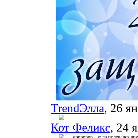
TrendЭлла
, 26 я
Кот Феликс
, 24 
мррррррр... куда подевался др