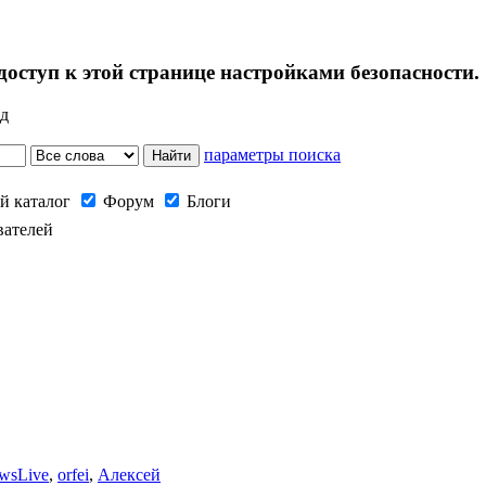
оступ к этой странице настройками безопасности.
ад
параметры поиска
й каталог
Форум
Блоги
вателей
wsLive
,
orfei
,
Алексей