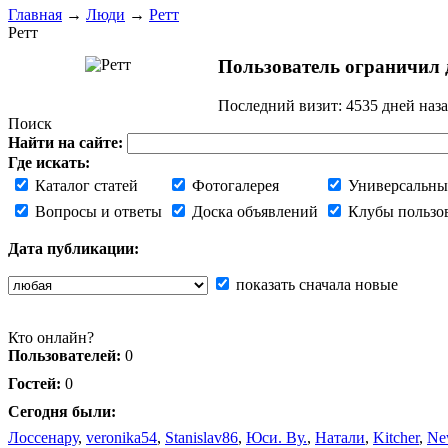
Главная
→
Люди
→
Ретт
Ретт
Пользователь ограничил д
Последний визит:
4535 дней наз
Поиск
Найти на сайте:
Где искать:
Каталог статей
Фотогалерея
Универсальны
Вопросы и ответы
Доска объявлений
Клубы пользо
Дата публикации:
показать сначала новые
Кто онлайн?
Пользователей:
0
Гостей:
0
Сегодня были:
Лоссенару
,
veronika54
,
Stanislav86
,
Юси. Ву.
,
Натали
,
Kitcher
,
Ne