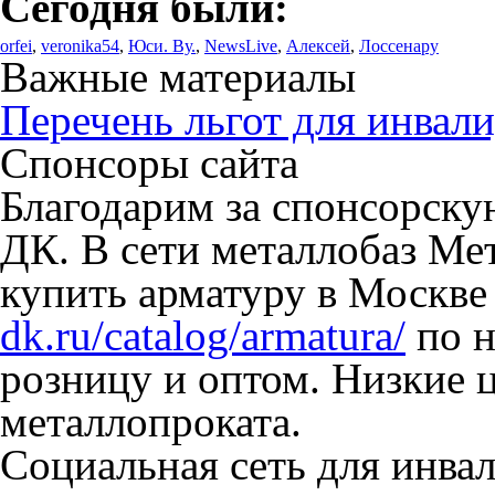
Сегодня были:
orfei
,
veronika54
,
Юси. Ву.
,
NewsLive
,
Алексей
,
Лоссенару
Важные материалы
Перечень льгот для инвали
Спонсоры сайта
Благодарим за спонсорск
ДК. В сети металлобаз Ме
купить арматуру в Москве
dk.ru/catalog/armatura/
по н
розницу и оптом. Низкие 
металлопроката.
Социальная сеть для инв