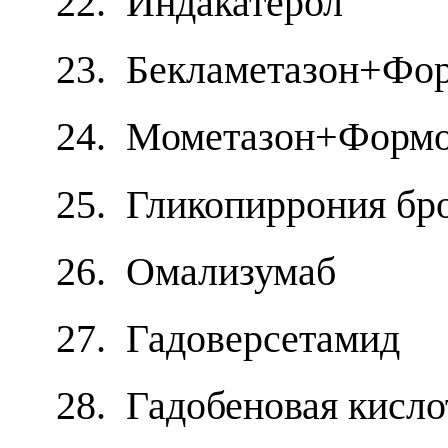
22. Индакатерол
23. Бекламетазон+Фо
24. Мометазон+Формо
25. Гликопиррония бр
26. Омализумаб
27. Гадоверсетамид
28. Гадобеновая кисло