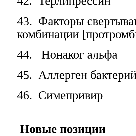
42. Терлипрессин
43. Факторы свертывани
комбинации [протромб
44. Нонаког альфа
45. Аллерген бактери
46. Симепривир
Новые позиции