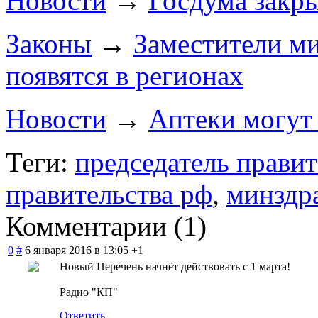
Новости
→
Госдума закры
Законы
→
Заместители ми
появятся в регионах
Новости
→
Аптеки могут 
Теги:
председатель правит
правительства рф
,
минздр
Комментарии (
1
)
0
#
6 января 2016 в 13:05
+1
Новый Перечень начнёт действовать с 1 марта!
Радио "КП"
Ответить