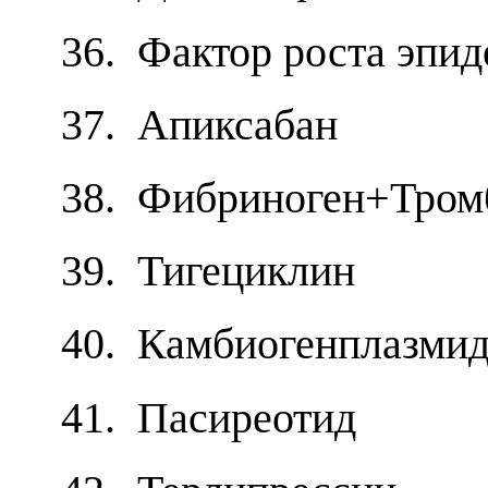
36. Фактор роста эпи
37. Апиксабан
38. Фибриноген+Тром
39. Тигециклин
40. Камбиогенплазми
41. Пасиреотид