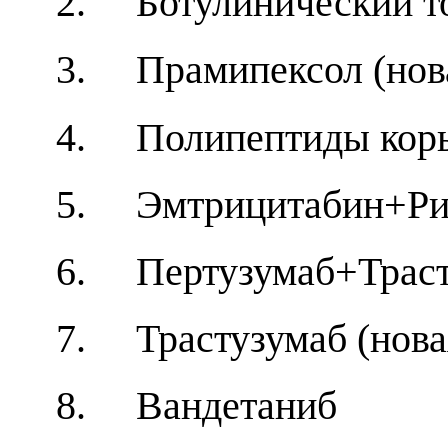
2. Ботулинический то
3. Прамипексол (нова
4. Полипептиды коры
5. Эмтрицитабин+Ри
6. Пертузумаб+Траст
7. Трастузумаб (нова
8. Вандетаниб