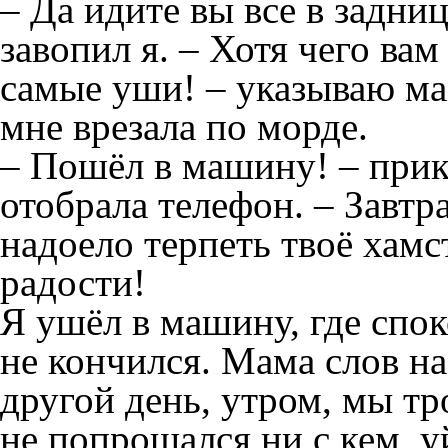
– Да идите вы все в задни
завопил я. – Хотя чего вам
самые уши! – указываю мам
мне врезала по морде.
– Пошёл в машину! – прика
отобрала телефон. – Завт
надоело терпеть твоё хамс
радости!
Я ушёл в машину, где спо
не кончился. Мама слов на
другой день, утром, мы тр
не попрощался ни с кем, 