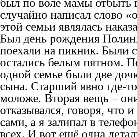
был по воле мамы отбыть в
случайно написал слово «
этой семьи являлась наказ
Был день рождения Полины
поехали на пикник. Были с
остались белым пятном. П
одной семье были две доч
сына. Старший явно где-то
моложе. Вторая вещь – они
отказывался, говоря, что 
сами, а я залипал в телефо
всех. И вот ещё одна дета