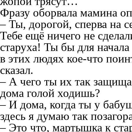
жопой трясут…
Фразу оборвала мамина оп
– Ты, дорогой, сперва на с
Тебе ещё ничего не сделали
старуха! Ты бы для начал
в этих людях кое-что поин
сказал.
– А чего ты их так защища
дома голой ходишь?
– И дома, когда ты у бабу
здесь я думаю так позагора
– Это что, мартышка к ста