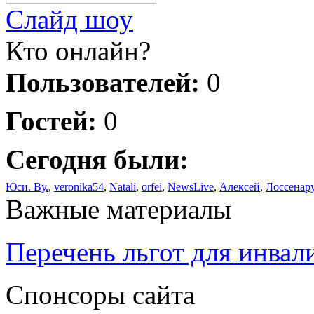
Слайд шоу
Кто онлайн?
Пользователей:
0
Гостей:
0
Сегодня были:
Юси. Ву.
,
veronika54
,
Natali
,
orfei
,
NewsLive
,
Алексей
,
Лоссенар
Важные материалы
Перечень льгот для инвал
Спонсоры сайта