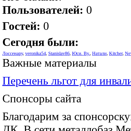
Пользователей:
0
Гостей:
0
Сегодня были:
Лоссенару
,
veronika54
,
Stanislav86
,
Юси. Ву.
,
Натали
,
Kitcher
,
Ne
Важные материалы
Перечень льгот для инвал
Спонсоры сайта
Благодарим за спонсорс
ДК. В сети металлобаз Ме