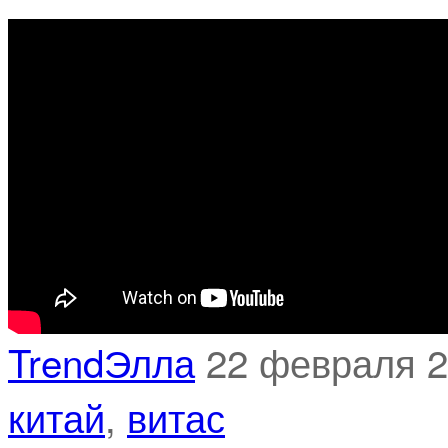
TrendЭлла
22 февраля 
китай
,
витас