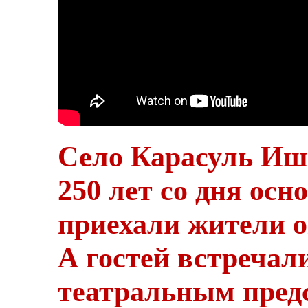
Село Карасуль Иш
250 лет со дня осн
приехали жители о
А гостей встречал
театральным пред