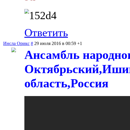
Ответить
Инсла Орикс
#
29 июля 2016 в 00:59
+1
Ансамбль народног
Октябрьский,Иши
область,Россия