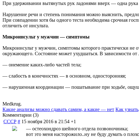
При удерживании вытянутых рук ладонями вверх — одна рука 
Нарушение речи и степень понимания можно выяснить, предлож
При совпадении хотя бы одного теста необходима срочная госп
отличить от инсульта.
Микроинсульт у мужчин — симптомы
Микроинсульт у мужчин, симптомы которого практически не от
окружающего. Состояние может ухудшаться. В зависимости от 
— онемение каких-либо частей тела;
— слабость в конечностях — в основном, односторонняя;
— нарушенная координации — пошатывание при ходьбе, ощущен
Medkrug.
Какие анализы можно сдавать самим, а какие — нет
Как узнать
Комментарии (
3
)
СССР
#
15 ноября 2016 в 21:54
+1
— остеохондроз шейного отдела позвоночника;
вот это меня насторожило..ну не буду думать о плохо