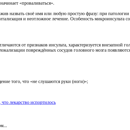
начинает «проваливаться».
ив назвать своё имя или любую простую фразу: при патологии р
итализация и неотложное лечение. Особеность микроинсульта со
личаются от признаков инсульта, характеризуется внезапной г
локализации повреждённых сосудов головного мозга появляются
ие того, что «не слушаются руки (ноги)»;
, что лекарство испортилось
м...