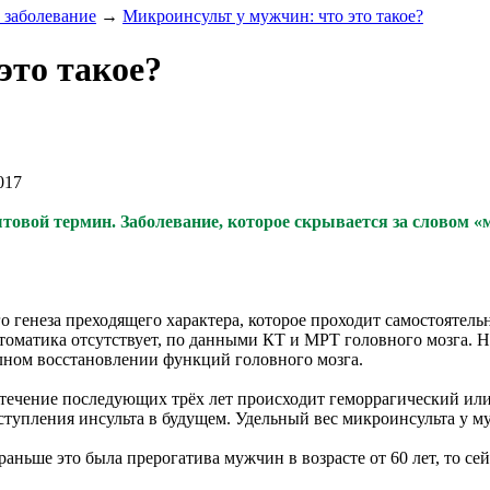
 заболевание
→
Микроинсульт у мужчин: что это такое?
это такое?
017
ытовой термин. Заболевание, которое скрывается за словом 
неза преходящего характера, которое проходит самостоятельно 
томатика отсутствует, по данными КТ и МРТ головного мозга. Н
лном восстановлении функций головного мозга.
в течение последующих трёх лет происходит геморрагический ил
тупления инсульта в будущем. Удельный вес микроинсульта у му
аньше это была прерогатива мужчин в возрасте от 60 лет, то с