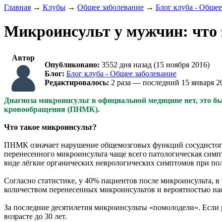
Главная
→
Клубы
→
Общее заболевание
→
Блог клуба - Общее
Микроинсульт у мужчин: что 
Автор
Опубликовано:
3552 дня назад (15 ноября 2016)
Блог:
Блог клуба - Общее заболевание
Редактировалось:
2 раза — последний 15 января 2
Диагноза микроинсульт в официальной медицине нет, это б
кровообращения (ПНМК).
Что такое микроинсульт?
ПНМК означает нарушение общемозговых функций сосудистого ге
перенесенного микроинсульта чаще всего патологическая симп
виде лёгкие органических неврологических симптомов при по
Согласно статистике, у 40% пациентов после микроинсульта, 
количеством перенесенных микроинсультов и вероятностью нас
За последние десятилетия микроинсульты «помолодели». Если р
возрасте до 30 лет.