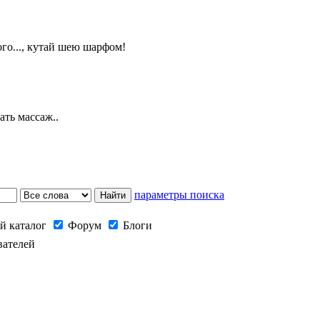
того..., кутай шею шарфом!
ать массаж..
параметры поиска
й каталог
Форум
Блоги
вателей