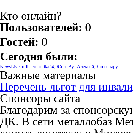
Кто онлайн?
Пользователей:
0
Гостей:
0
Сегодня были:
NewsLive
,
orfei
,
veronika54
,
Юси. Ву.
,
Алексей
,
Лоссенару
Важные материалы
Перечень льгот для инвали
Спонсоры сайта
Благодарим за спонсорск
ДК. В сети металлобаз Ме
купить арматуру в Москве