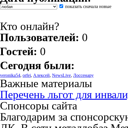
показать сначала новые
Кто онлайн?
Пользователей:
0
Гостей:
0
Сегодня были:
veronika54
,
orfei
,
Алексей
,
NewsLive
,
Лоссенару
Важные материалы
Перечень льгот для инвали
Спонсоры сайта
Благодарим за спонсорск
ДК. В сети металлобаз Ме