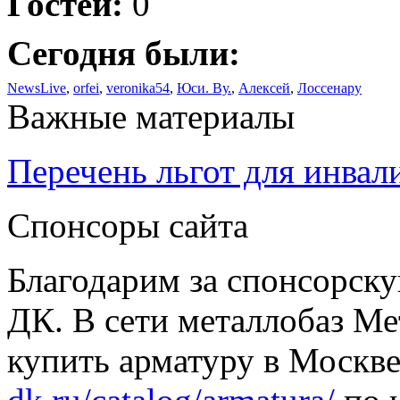
Гостей:
0
Сегодня были:
NewsLive
,
orfei
,
veronika54
,
Юси. Ву.
,
Алексей
,
Лоссенару
Важные материалы
Перечень льгот для инвал
Спонсоры сайта
Благодарим за спонсорс
ДК. В сети металлобаз Ме
купить арматуру в Москве