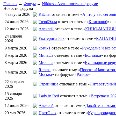
Главная
→
Форум
→
Nikitos - Активность на форуме
Новости форума
4 августа 2026
Kitcher
отвечает в теме «
А что у вас сегодн
24 июля 2026
TrendЭлла
отвечает в теме «
Книголюб
» на
12 июля 2026
Алексей
отвечает в теме «
КИНО-МАНИЯ!
24 апреля
Екатерина Рак
отвечает в теме «
КАПАТЯШ
2026
9 марта 2026
kostik1
отвечает в теме «
Рукоделие и всё ос
8 марта 2026
Милаша
отвечает в теме «
Болталка
» на фо
8 марта 2026
Милаша
отвечает в теме «
Кулинарные реце
Rimma
начинает тему «
Проект «Навигатор 
4 марта 2026
Москва
» на форуме «
Разное
»
22 февраля
Странница
отвечает в теме «
Литературный
2026
15 января
Lady in Red
отвечает в теме «
Встречаем 20
2026
12 июля 2026
Алексей
отвечает в теме «
Давайте знакоми
29 мая 2026
ЦветOчек
отвечает в теме «
Куда пропадаю