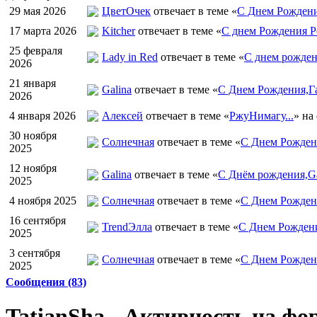
29 мая 2026
ЦветOчек
отвечает в теме «
С Днем Рождени
17 марта 2026
Kitcher
отвечает в теме «
С днем Рождения Р
25 февраля
Lady in Red
отвечает в теме «
С днем рожден
2026
21 января
Galina
отвечает в теме «
С Днем Рождения,Га
2026
4 января 2026
Алексей
отвечает в теме «
РжуНимагу...
» на
30 ноября
Солнечная
отвечает в теме «
С Днем Рождени
2025
12 ноября
Galina
отвечает в теме «
С Днём рождения,Ga
2025
4 ноября 2025
Солнечная
отвечает в теме «
С Днем Рожден
16 сентября
TrendЭлла
отвечает в теме «
С Днем Рожден
2025
3 сентября
Солнечная
отвечает в теме «
С Днем Рожден
2025
Сообщения (83)
TatianSha - Активность на фо