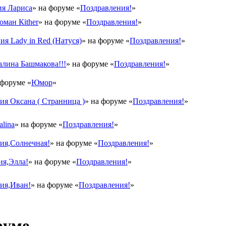
я Лариса
» на форуме «
Поздравления!
»
оман Кither
» на форуме «
Поздравления!
»
ия Lady in Red (Натуся)
» на форуме «
Поздравления!
»
лина Башмакова!!!
» на форуме «
Поздравления!
»
 форуме «
Юмор
»
я Оксана ( Странница )
» на форуме «
Поздравления!
»
lina
» на форуме «
Поздравления!
»
ия,Солнечная!
» на форуме «
Поздравления!
»
ия,Элла!
» на форуме «
Поздравления!
»
ия,Иван!
» на форуме «
Поздравления!
»
руме