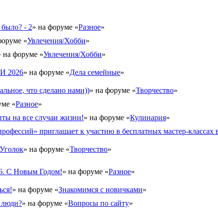
 было? - 2
» на форуме «
Разное
»
форуме «
Увлечения/Хобби
»
» на форуме «
Увлечения/Хобби
»
 2026
» на форуме «
Дела семейные
»
альное, что сделано нами))
» на форуме «
Творчество
»
уме «
Разное
»
ты на все случаи жизни!
» на форуме «
Кулинария
»
рофессий» приглашает к участию в бесплатных мастер-классах в
Уголок
» на форуме «
Творчество
»
6. С Новым Годом!
» на форуме «
Разное
»
ься!
» на форуме «
Знакомимся с новичками
»
 люди?
» на форуме «
Вопросы по сайту
»