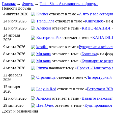
Главная
→
Форум
→
TatianSha - Активность на форуме
Новости форума
4 августа 2026
Kitcher
отвечает в теме «
А что у вас сегодня
24 июля 2026
TrendЭлла
отвечает в теме «
Книголюб
» на 
12 июля 2026
Алексей
отвечает в теме «
КИНО-МАНИЯ!
24 апреля
Екатерина Рак
отвечает в теме «
КАПАТЯШИ
2026
9 марта 2026
kostik1
отвечает в теме «
Рукоделие и всё ост
8 марта 2026
Милаша
отвечает в теме «
Болталка
» на фор
8 марта 2026
Милаша
отвечает в теме «
Кулинарные рецеп
4 марта 2026
Rimma
начинает тему «
Проект «Навигатор п
22 февраля
Странница
отвечает в теме «
Литературный 
2026
15 января
Lady in Red
отвечает в теме «
Встречаем 202
2026
12 июля 2026
Алексей
отвечает в теме «
Давайте знакомит
29 мая 2026
ЦветOчек
отвечает в теме «
Куда пропадают
Досуг и развлечения