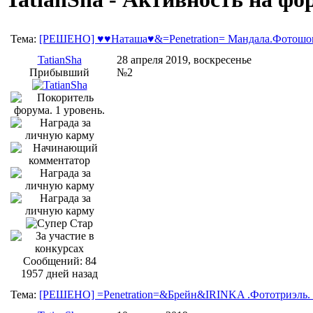
Тема:
[РЕШЕНО] ♥♥Наташа♥&=Penetration= Мандала.Фотошоп 
TatianSha
28 апреля 2019, воскресенье
Прибывший
№2
Сообщений: 84
1957 дней назад
Тема:
[РЕШЕНО] =Penetration=&Брейн&IRINKA .Фототриэль. 