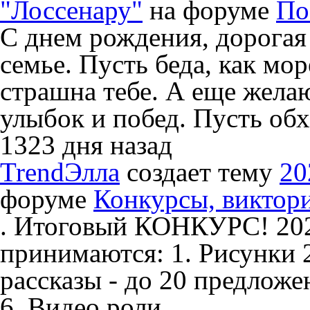
"Лоссенару"
на форуме
По
С днем рождения, дорогая
семье. Пусть беда, как мор
страшна тебе. А еще желаю
улыбок и побед. Пусть об
1323 дня назад
TrendЭлла
создает тему
20
форуме
Конкурсы, виктор
. Итоговый КОНКУРС! 202
принимаются: 1. Рисунки 
рассказы - до 20 предложе
6. Видео роли