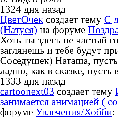
1324 дня назад
ЦветOчек
создает тему
С 
(Натуся)
на форуме
Поздра
Хоть ты здесь не частый г
заглянешь и тебе будут п
Соседушек) Наташа, пусть
ладно, как в сказке, пусть
1333 дня назад
cartoonext03
создает тему
занимается анимацией ( с
форуме
Увлечения/Хобби
: