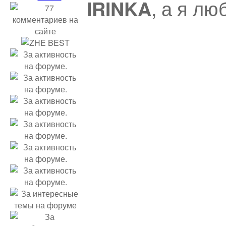
, а я л
IRINKA