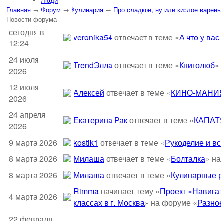
Люди
Главная
→
Форум
→
Кулинария
→
Про сладкое, ну или кислое варень
Новости форума
сегодня в
veronika54
отвечает в теме «
А что у вас
12:24
24 июля
TrendЭлла
отвечает в теме «
Книголюб
»
2026
12 июля
Алексей
отвечает в теме «
КИНО-МАНИ
2026
24 апреля
Екатерина Рак
отвечает в теме «
КАПАТ
2026
9 марта 2026
kostik1
отвечает в теме «
Рукоделие и вс
8 марта 2026
Милаша
отвечает в теме «
Болталка
» н
8 марта 2026
Милаша
отвечает в теме «
Кулинарные р
Rimma
начинает тему «
Проект «Навигат
4 марта 2026
классах в г. Москва
» на форуме «
Разно
22 февраля