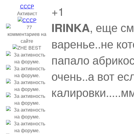
СССР
+1
Активист
, еще см
IRINKA
варенье..не ко
папало абрикос
очень..а вот ес
калировки.....