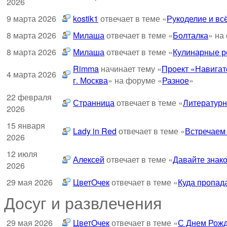
2026
9 марта 2026
kostik1
отвечает в теме «
Рукоделие и всё
8 марта 2026
Милаша
отвечает в теме «
Болталка
» на
8 марта 2026
Милаша
отвечает в теме «
Кулинарные ре
Rimma
начинает тему «
Проект «Навигат
4 марта 2026
г. Москва
» на форуме «
Разное
»
22 февраля
Странница
отвечает в теме «
Литературн
2026
15 января
Lady in Red
отвечает в теме «
Встречаем
2026
12 июля
Алексей
отвечает в теме «
Давайте знако
2026
29 мая 2026
ЦветOчек
отвечает в теме «
Куда пропад
Досуг и развлечения
29 мая 2026
ЦветOчек
отвечает в теме «
С Днем Рожд