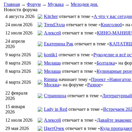
Главная
→
Форум
→
Музыка
→
Мелодия дня.
Новости форума
4 августа 2026
Kitcher
отвечает в теме «
А что у вас сегодн
24 июля 2026
TrendЭлла
отвечает в теме «
Книголюб
» на
12 июля 2026
Алексей
отвечает в теме «
КИНО-МАНИЯ!
24 апреля
Екатерина Рак
отвечает в теме «
КАПАТЯШ
2026
9 марта 2026
kostik1
отвечает в теме «
Рукоделие и всё ос
8 марта 2026
Милаша
отвечает в теме «
Болталка
» на фо
8 марта 2026
Милаша
отвечает в теме «
Кулинарные реце
Rimma
начинает тему «
Проект «Навигатор 
4 марта 2026
Москва
» на форуме «
Разное
»
22 февраля
Странница
отвечает в теме «
Литературный
2026
15 января
Lady in Red
отвечает в теме «
Встречаем 20
2026
12 июля 2026
Алексей
отвечает в теме «
Давайте знакоми
29 мая 2026
ЦветOчек
отвечает в теме «
Куда пропадаю