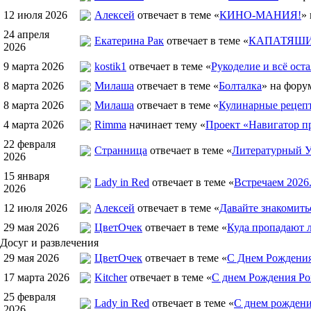
12 июля 2026
Алексей
отвечает в теме «
КИНО-МАНИЯ!
»
24 апреля
Екатерина Рак
отвечает в теме «
КАПАТЯШИ 
2026
9 марта 2026
kostik1
отвечает в теме «
Рукоделие и всё оста
8 марта 2026
Милаша
отвечает в теме «
Болталка
» на фору
8 марта 2026
Милаша
отвечает в теме «
Кулинарные рецепт
4 марта 2026
Rimma
начинает тему «
Проект «Навигатор пр
22 февраля
Странница
отвечает в теме «
Литературный У
2026
15 января
Lady in Red
отвечает в теме «
Встречаем 2026
2026
12 июля 2026
Алексей
отвечает в теме «
Давайте знакомить
29 мая 2026
ЦветOчек
отвечает в теме «
Куда пропадают 
Досуг и развлечения
29 мая 2026
ЦветOчек
отвечает в теме «
С Днем Рождения
17 марта 2026
Kitcher
отвечает в теме «
С днем Рождения Ро
25 февраля
Lady in Red
отвечает в теме «
С днем рождения
2026