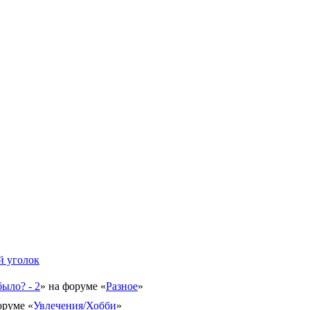
й уголок
было? - 2
» на форуме «
Разное
»
оруме «
Увлечения/Хобби
»