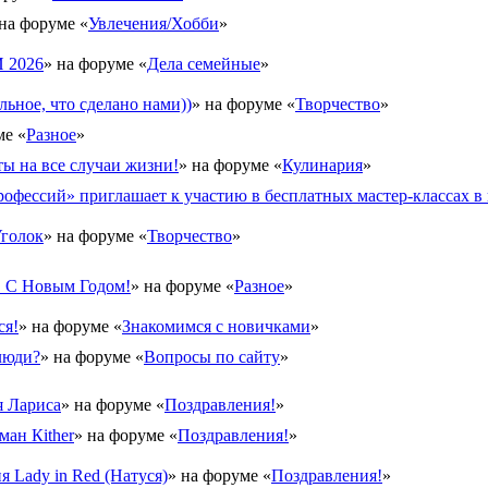
 на форуме «
Увлечения/Хобби
»
2026
» на форуме «
Дела семейные
»
льное, что сделано нами))
» на форуме «
Творчество
»
ме «
Разное
»
ы на все случаи жизни!
» на форуме «
Кулинария
»
офессий» приглашает к участию в бесплатных мастер-классах в 
голок
» на форуме «
Творчество
»
. С Новым Годом!
» на форуме «
Разное
»
ся!
» на форуме «
Знакомимся с новичками
»
люди?
» на форуме «
Вопросы по сайту
»
 Лариса
» на форуме «
Поздравления!
»
ман Кither
» на форуме «
Поздравления!
»
 Lady in Red (Натуся)
» на форуме «
Поздравления!
»