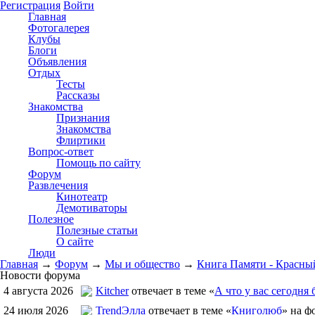
Регистрация
Войти
Главная
Фотогалерея
Клубы
Блоги
Объявления
Отдых
Тесты
Рассказы
Знакомства
Признания
Знакомства
Флиртики
Вопрос-ответ
Помощь по сайту
Форум
Развлечения
Кинотеатр
Демотиваторы
Полезное
Полезные статьи
О сайте
Люди
Главная
→
Форум
→
Мы и общество
→
Книга Памяти - Красны
Новости форума
4 августа 2026
Kitcher
отвечает в теме «
А что у вас сегодня 
24 июля 2026
TrendЭлла
отвечает в теме «
Книголюб
» на ф