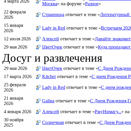
4 марта 2026
Москва
» на форуме «
Разное
»
22 февраля
Странница
отвечает в теме «
Литературный 
2026
15 января
Lady in Red
отвечает в теме «
Встречаем 202
2026
12 июля 2026
Алексей
отвечает в теме «
Давайте знакомит
29 мая 2026
ЦветOчек
отвечает в теме «
Куда пропадают
Досуг и развлечения
29 мая 2026
ЦветOчек
отвечает в теме «
С Днем Рождени
17 марта 2026
Kitcher
отвечает в теме «
С днем Рождения Р
25 февраля
Lady in Red
отвечает в теме «
С днем рожден
2026
21 января
Galina
отвечает в теме «
С Днем Рождения,Га
2026
4 января 2026
Алексей
отвечает в теме «
РжуНимагу...
» на
30 ноября
Солнечная
отвечает в теме «
С Днем Рождени
2025