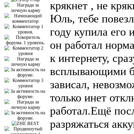
крякнет , не кряк
Юль, тебе повезл
году купила его 
он работал норм
к интернету, сра
всплывающими б
зависал, невозмо
только инет отк
работал.Ещё посл
разряжаться акку