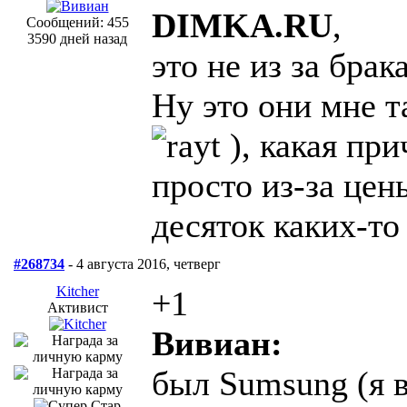
DIMKA.RU
,
Сообщений: 455
3590 дней назад
это не из за брака
Ну это они мне 
), какая пр
просто из-за цен
десяток каких-т
#268734
- 4 августа 2016, четверг
Kitcher
+1
Активист
Вивиан:
был Sumsung (я в