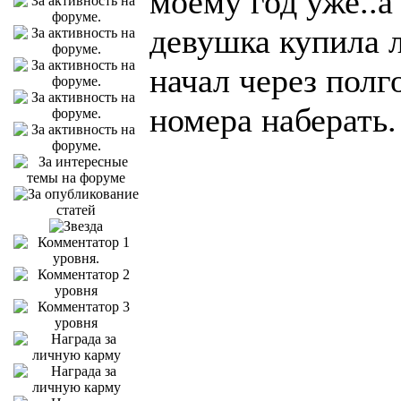
моему год уже..а
девушка купила л
начал через полг
номера наберать.