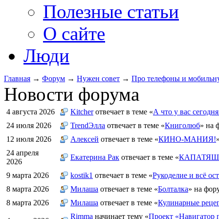
Полезные статьи
О сайте
Люди
Главная
→
Форум
→
Нужен совет
→
Про телефоны и мобильн
Новости форума
4 августа 2026
Kitcher
отвечает в теме «
А что у вас сегодня
24 июля 2026
TrendЭлла
отвечает в теме «
Книголюб
» на 
12 июля 2026
Алексей
отвечает в теме «
КИНО-МАНИЯ!
24 апреля
Екатерина Рак
отвечает в теме «
КАПАТЯШИ
2026
9 марта 2026
kostik1
отвечает в теме «
Рукоделие и всё ост
8 марта 2026
Милаша
отвечает в теме «
Болталка
» на фор
8 марта 2026
Милаша
отвечает в теме «
Кулинарные рецеп
Rimma
начинает тему «
Проект «Навигатор п