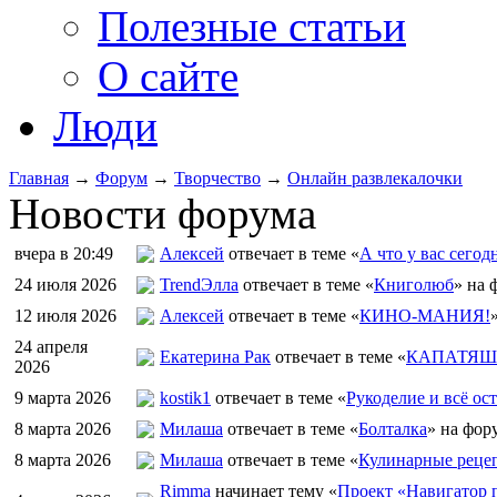
Полезные статьи
О сайте
Люди
Главная
→
Форум
→
Творчество
→
Онлайн развлекалочки
Новости форума
вчера в 20:49
Алексей
отвечает в теме «
А что у вас сегод
24 июля 2026
TrendЭлла
отвечает в теме «
Книголюб
» на 
12 июля 2026
Алексей
отвечает в теме «
КИНО-МАНИЯ!
24 апреля
Екатерина Рак
отвечает в теме «
КАПАТЯШИ
2026
9 марта 2026
kostik1
отвечает в теме «
Рукоделие и всё ост
8 марта 2026
Милаша
отвечает в теме «
Болталка
» на фор
8 марта 2026
Милаша
отвечает в теме «
Кулинарные рецеп
Rimma
начинает тему «
Проект «Навигатор п