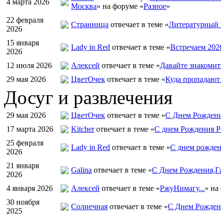
4 марта 2026
Москва
» на форуме «
Разное
»
22 февраля
Странница
отвечает в теме «
Литературный 
2026
15 января
Lady in Red
отвечает в теме «
Встречаем 202
2026
12 июля 2026
Алексей
отвечает в теме «
Давайте знакомит
29 мая 2026
ЦветOчек
отвечает в теме «
Куда пропадают
Досуг и развлечения
29 мая 2026
ЦветOчек
отвечает в теме «
С Днем Рождени
17 марта 2026
Kitcher
отвечает в теме «
С днем Рождения Р
25 февраля
Lady in Red
отвечает в теме «
С днем рожден
2026
21 января
Galina
отвечает в теме «
С Днем Рождения,Га
2026
4 января 2026
Алексей
отвечает в теме «
РжуНимагу...
» на
30 ноября
Солнечная
отвечает в теме «
С Днем Рождени
2025