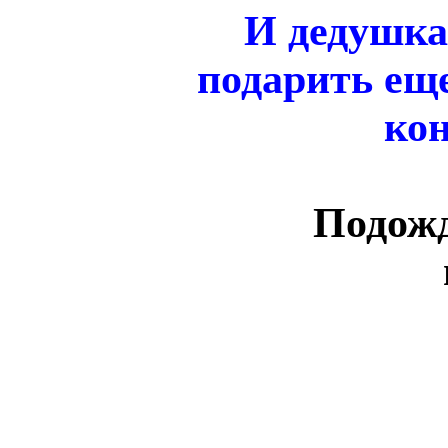
И дедушка
подарить ещ
ко
Подожд