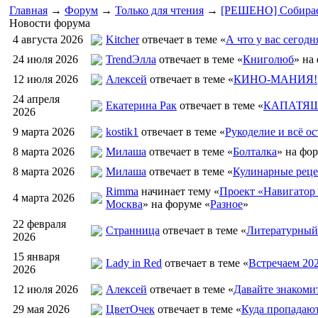
Главная
→
Форум
→
Только для чтения
→
[РЕШЕНО] Собираем
Новости форума
4 августа 2026
Kitcher
отвечает в теме «
А что у вас сегодн
24 июля 2026
TrendЭлла
отвечает в теме «
Книголюб
» на
12 июля 2026
Алексей
отвечает в теме «
КИНО-МАНИЯ!
24 апреля
Екатерина Рак
отвечает в теме «
КАПАТЯШ
2026
9 марта 2026
kostik1
отвечает в теме «
Рукоделие и всё ос
8 марта 2026
Милаша
отвечает в теме «
Болталка
» на фо
8 марта 2026
Милаша
отвечает в теме «
Кулинарные реце
Rimma
начинает тему «
Проект «Навигатор 
4 марта 2026
Москва
» на форуме «
Разное
»
22 февраля
Странница
отвечает в теме «
Литературный
2026
15 января
Lady in Red
отвечает в теме «
Встречаем 20
2026
12 июля 2026
Алексей
отвечает в теме «
Давайте знакоми
29 мая 2026
ЦветOчек
отвечает в теме «
Куда пропадаю