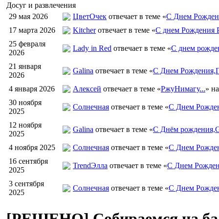
Досуг и развлечения
29 мая 2026
ЦветOчек
отвечает в теме «
С Днем Рожден
17 марта 2026
Kitcher
отвечает в теме «
С днем Рождения Р
25 февраля
Lady in Red
отвечает в теме «
С днем рожден
2026
21 января
Galina
отвечает в теме «
С Днем Рождения,Г
2026
4 января 2026
Алексей
отвечает в теме «
РжуНимагу...
» н
30 ноября
Солнечная
отвечает в теме «
С Днем Рожден
2025
12 ноября
Galina
отвечает в теме «
С Днём рождения,G
2025
4 ноября 2025
Солнечная
отвечает в теме «
С Днем Рожде
16 сентября
TrendЭлла
отвечает в теме «
С Днем Рожден
2025
3 сентября
Солнечная
отвечает в теме «
С Днем Рожде
2025
[РЕШЕНО] Собираемся на бал