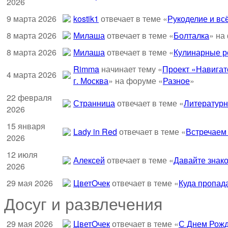
2026
9 марта 2026
kostik1
отвечает в теме «
Рукоделие и всё
8 марта 2026
Милаша
отвечает в теме «
Болталка
» на
8 марта 2026
Милаша
отвечает в теме «
Кулинарные ре
Rimma
начинает тему «
Проект «Навигат
4 марта 2026
г. Москва
» на форуме «
Разное
»
22 февраля
Странница
отвечает в теме «
Литературн
2026
15 января
Lady in Red
отвечает в теме «
Встречаем
2026
12 июля
Алексей
отвечает в теме «
Давайте знако
2026
29 мая 2026
ЦветOчек
отвечает в теме «
Куда пропад
Досуг и развлечения
29 мая 2026
ЦветOчек
отвечает в теме «
С Днем Рожд